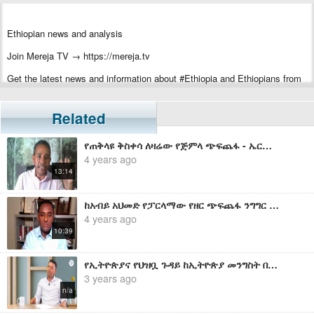
Ethiopian news and analysis
Join Mereja TV → https://mereja.tv
Get the latest news and information about #Ethiopia and Ethiopians from
#Mereja
For inquiry or additional information, visit Mereja.com
Related
Mereja presents Ethiopian news, Ethiopian music, sports, arts, and
የጠቅላዩ ቅስቀሳ ለዛሬው የጅምላ ጭፍጨፋ - ኤርሚያስ ለገሰ
entertainment
4 years ago
13:14
ከአብይ አህመድ የፓርላማው የዘር ጭፍጨፋ ንግግር በኋላ የተፈጸመው ዘግናኝ የጅምላ ግድያ ቪዲዮ - ሀብታሙ አያሌው
4 years ago
10:39
የኢትዮጵያና የህዝቧ ጉዳይ ከኢትዮጵያ መንግስት በላይ እያሳሰበው ያለው ለአሜሪካ መንግስት ነው - ቴዎድሮስ አስፋው
3 years ago
n/a