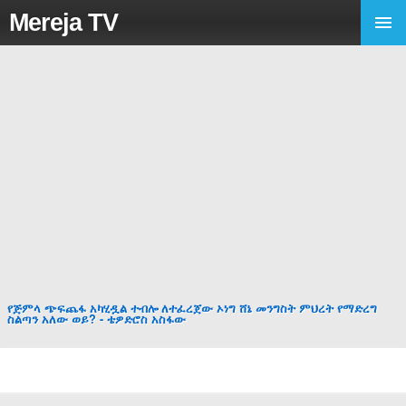
Mereja TV
የጅምላ ጭፍጨፋ አካሂዷል ተብሎ ለተፈረጀው ኦነግ ሸኔ መንግስት ምህረት የማድረግ
ስልጣን አለው ወይ? - ቴዎድሮስ አስፋው