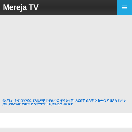
Mereja TV
የአማራ ፋኖ በጎንደር የአፄዎቹ ክፍለጦር ዋና አዛዥ አርበኛ ሰለሞን ከውጊያ በኋላ ከጦሩ
ጋር ያደረገው የውጊያ ግምገማ - በጋዜጠኛ ሙላት