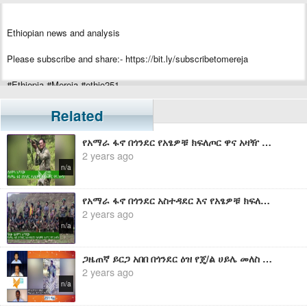
Ethiopian news and analysis
Please subscribe and share:- https://bit.ly/subscribetomereja
#Ethiopia #Mereja #ethio251
Related
የአማራ ፋኖ በጎንደር የአፄዎቹ ክፍለጦር ዋና አዛዥ ከሆነው ከአርበኛ ፋኖ ሰለሞን አጣናው ጋር የተደረገ ቆይታ
2 years ago
n/a
የአማራ ፋኖ በጎንደር አስተዳደር እና የአፄዎቹ ክፍለጦር ዋና አዛዥ ከሆነው ሻለቃ ሰለሞን አጣናው ጋር የተደረገ ቆይታ
2 years ago
n/a
ጋዜጠኛ ይርጋ አበበ በጎንደር ዕዝ የጄ/ል ሀይሌ መለስ ክ/ጦር ዋና አዛዥ ከሆነው አርበኛ አበበ መልኬ ጋር ያደረገው ቆይታ
2 years ago
n/a