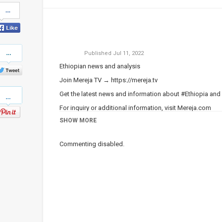
Share
on
Facebook
Share
Published
Jul 11, 2022
on
Twitter
Ethiopian news and analysis
Join Mereja TV →
https://mereja.tv
Pinterest
Get the latest news and information about #Ethiopia and
For inquiry or additional information, visit
Mereja.com
SHOW MORE
Mereja presents Ethiopian news, Ethiopian music, sports,
Category
Ethiopian News
Commenting disabled.