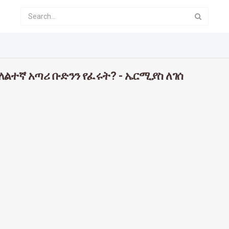
ልተኛ አጣሪ ቡድንን የፈሩት? - ኤርሚያስ ለገሰ