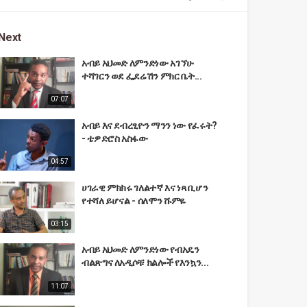
Next
አብይ አህመድ ለምንድነው አገኘሁ
ተሻገርን ወደ ፌደሬሽን ምክር ቤት...
07:07
አብይ እና ደብረፂዮን ማንን ነው የፈሩት?
- ቴዎድሮስ አስፋው
04:57
ሀገራዊ ምክክሩ ገለልተኛ እና ነጻ ቢሆን
የተሻለ ይሆናል - ሰለሞን ሹምዬ
03:15
አብይ አህመድ ለምንድነው የብአዴን
ብልጽግና ለአዲሶቹ ክልሎች የእንኳን...
11:07