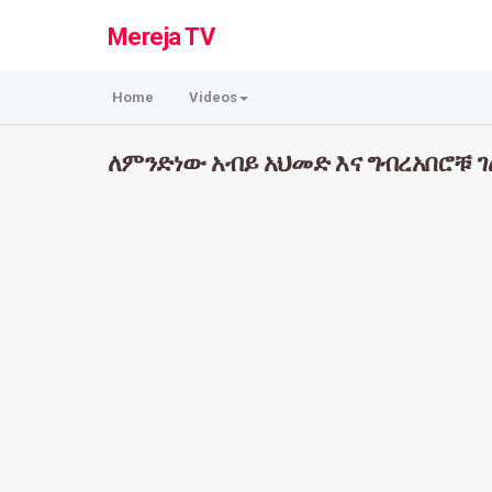
Mereja TV
Home
Videos
ለምንድነው አብይ አህመድ እና ግብረአበሮቹ ገለ