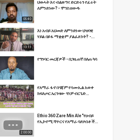
ህወሓት እና ብልጽግና ድርድሩን የፈሩት
ለምንድነው? - ሞገስ ዘውዱ
05:40
እነ አብይ አህመድ ለምንድነው ህዝባዊ
ሃይል በይፋ ማቋቋም ያልፈለጉት? -...
13:11
የግንባር መረጃዎች - በጋዜጠኛ በለጠ ካሳ
የአማራ ፋኖ በጎጃም የሳሙኤል አወቀ
ክፍለጦር አረንዛው ጎንቻ ብርጌድ...
Ethio 360 Zare Min Ale "የዐብይ
የኢኮኖሚ ሻጥርና የአማራ ባለሃብቶች...
2:00:00