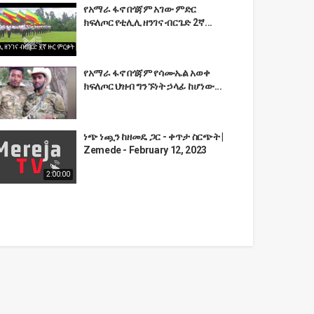
የአማራ ፋኖ በጎጃም አገው ምድር
ክፍለጦር የቲሊሊ ዘንገና ብርጌድ 2ኛ...
የአማራ ፋኖ በጎጃም የሳሙኤል አወቀ
ክፍለጦር ህዝብ ግንኙነት ኃላፊ ከሆነው...
ነጭ ነጯን ከዘመዴ ጋር - ቀጥታ ስርጭት |
Zemede - February 12, 2023
2:00:00