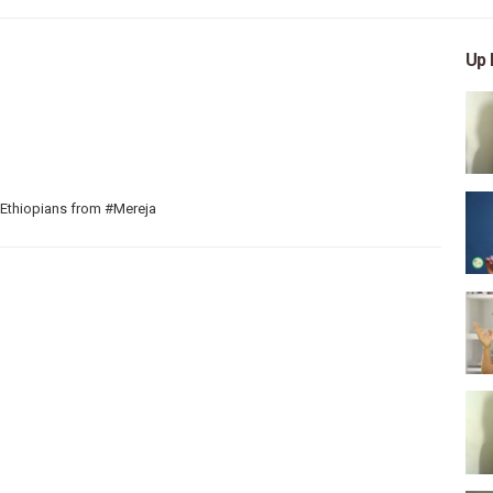
Up 
 Ethiopians from #Mereja
 arts, and entertainment