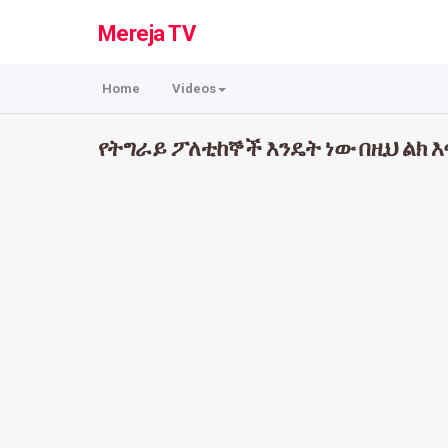
Mereja TV
Home
Videos
የትግራይ ፖለቲከኞች እንዴት ነው በዚህ ልክ እ