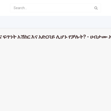
ና ፍጥነት አሽከር እና አድርባይ ሊሆኑ የቻሉት? - ሀብታሙ