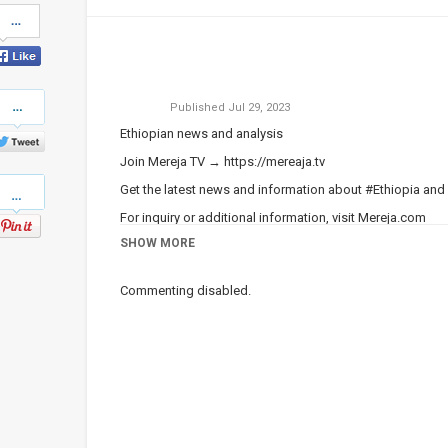
Share
on
Facebook
Share
Published
Jul 29, 2023
on
Twitter
Ethiopian news and analysis
Join Mereja TV →
https://mereaja.tv
Pinterest
Get the latest news and information about #Ethiopia and
For inquiry or additional information, visit
Mereja.com
SHOW MORE
Mereja presents Ethiopian news, Ethiopian music, sports,
Category
Ethiopian News
Commenting disabled.