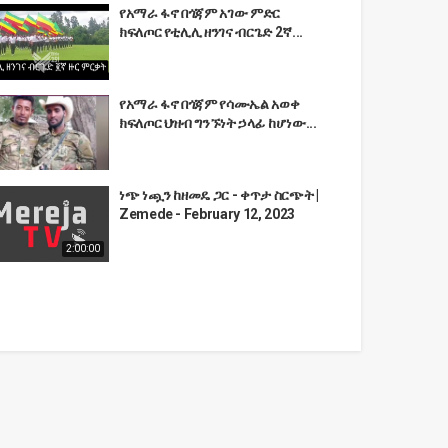
የአማራ ፋኖ በጎጃም አገው ምድር
ክፍለጦር የቲሊሊ ዘንገና ብርጌድ 2ኛ...
የአማራ ፋኖ በጎጃም የሳሙኤል አወቀ
ክፍለጦር ህዝብ ግንኙነት ኃላፊ ከሆነው...
ነጭ ነጯን ከዘመዴ ጋር - ቀጥታ ስርጭት |
Zemede - February 12, 2023
2:00:00