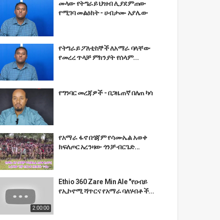
መላው የትግራይ ህዝብ ሊያደምጠው
የሚገባ መልዕክት - ሀብታሙ አያሌው
የትግራይ ፖለቲከኞች ለአማራ ባላቸው
የመረረ ጥላቻ ምክንያት የሰላም...
የግንባር መረጃዎች - በጋዜጠኛ በለጠ ካሳ
የአማራ ፋኖ በጎጃም የሳሙኤል አወቀ
ክፍለጦር አረንዛው ጎንቻ ብርጌድ...
Ethio 360 Zare Min Ale "የዐብይ
የኢኮኖሚ ሻጥርና የአማራ ባለሃብቶች...
2:00:00