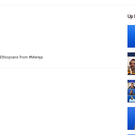
Up 
 Ethiopians from #Mereja
 arts, and entertainment