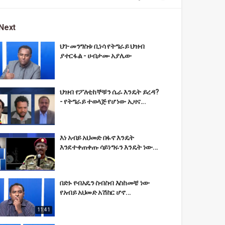
Next
ህገ-መንግስቱ ቢነሳ የትግራይ ህዝብ
ያተርፋል - ሀብታሙ አያሌው
ህዝብ የፖለቲከኞቹን ሴራ እንዴት ይረዳ?
- የትግራይ ተወላጅ የሆነው ኢዛና...
እነ አብይ አህመድ በፋኖ እንዴት
እንደተቀጠቀጡ ሳይነግሩን እንዴት ነው...
በድኑ የብአዴን ስብስብ እስከመቼ ነው
የአብይ አህመድ አሽከር ሆኖ...
11:41