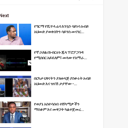
Next
የግርማ የሺጥላ ሬሳ እንኳን ሳይነሳ አብይ
አህመድ ያወቀበትን ሳይንስ መናገር...
የኛ ኃይል በነብርሀኑ ጁላ ፕሮፓጋንዳ
የሚሰበር አይደለም፤ መላው የአማራ...
በርካታ ህፃናትን ያለወላጅ ያስቀሩት አብይ
አህመድ እና ዝናሽ ታያቸው -...
የወያኔ አስተሳሰብ ተሸካሚዎችን
ማስቆም እና መዋጋት ካልተጀመረ...
16:32