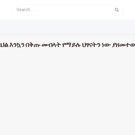
ህል እንኳን በቅጡ መብላት የማይሉ ህፃናትን ነው ያዘመተ