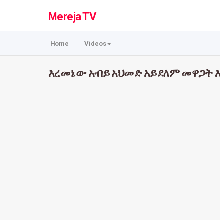
Mereja TV
Home
Videos
እረመኔው አብይ አህመድ አይደለም መዋጋት እ