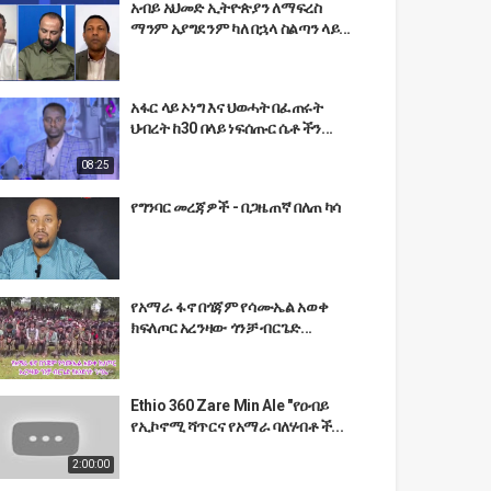
አብይ አህመድ ኢትዮጵያን ለማፍረስ
ማንም አያግደንም ካለ በኋላ ስልጣን ላይ...
አፋር ላይ ኦነግ እና ህወሓት በፈጠሩት
ህብረት ከ30 በላይ ነፍሰጡር ሴቶችን...
08:25
የግንባር መረጃዎች - በጋዜጠኛ በለጠ ካሳ
የአማራ ፋኖ በጎጃም የሳሙኤል አወቀ
ክፍለጦር አረንዛው ጎንቻ ብርጌድ...
Ethio 360 Zare Min Ale "የዐብይ
የኢኮኖሚ ሻጥርና የአማራ ባለሃብቶች...
2:00:00