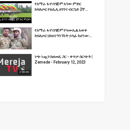
የአማራ ፋኖ በጎጃም አገው ምድር
ክፍለጦር የቲሊሊ ዘንገና ብርጌድ 2ኛ...
የአማራ ፋኖ በጎጃም የሳሙኤል አወቀ
ክፍለጦር ህዝብ ግንኙነት ኃላፊ ከሆነው...
ነጭ ነጯን ከዘመዴ ጋር - ቀጥታ ስርጭት |
Zemede - February 12, 2023
2:00:00