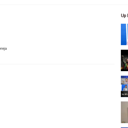
Up 
ereja