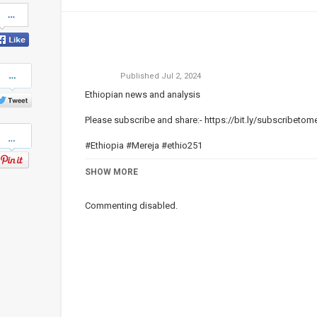
Share
on
Facebook
Share
Published
Jul 2, 2024
on
Twitter
Ethiopian news and analysis
Please subscribe and share:-
https://bit.ly/subscribetom
Pinterest
#Ethiopia #Mereja #ethio251
Category
SHOW MORE
Ethiopian News
Commenting disabled.