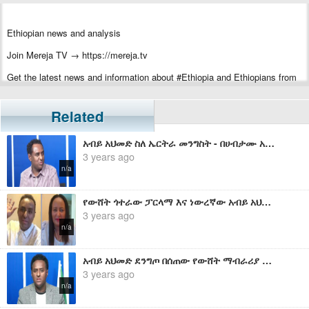
Ethiopian news and analysis
Join Mereja TV → https://mereja.tv
Get the latest news and information about #Ethiopia and Ethiopians from
#Mereja
For inquiry or additional information, visit Mereja.com
Related
Mereja presents Ethiopian news, Ethiopian music, sports, arts, and
አብይ አህመድ ስለ ኤርትራ መንግስት - በሀብታሙ አያሌው
entertainment
3 years ago
n/a
የውሸት ጎተራው ፓርላማ እና ነውረኛው አብይ አህመድ - ሀብታሙ አያሌው
3 years ago
n/a
አብይ አህመድ ደንግጦ በሰጠው የውሸት ማብራሪያ ላይ ቅዱስ ሲኖዶሱ ያስተላለፈው መራር ሀቅ - ሀብታሙ አያሌው
3 years ago
n/a