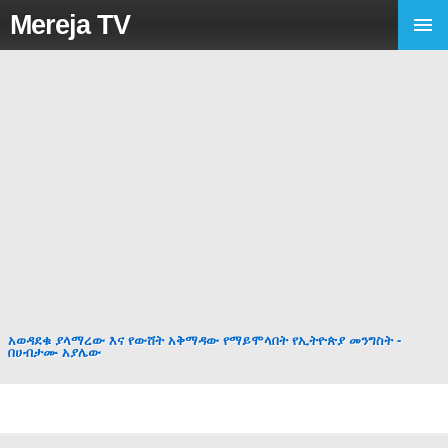
Mereja TV
አወዳደቁ ያላማረው እና የውሸት አቅማዳው የማይሞላበት የኢትዮጵያ መንግስት -
በሀብታሙ አያሌው