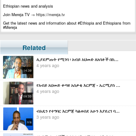
Ethiopian news and analysis
Join Mereja TV →
https://mereja.tv
Get the latest news and information about #Ethiopia and Ethiopians from
#Mereja
For inquiry or additional information, visit Mereja.com
Mereja presents Ethiopian news, Ethiopian music, sports, arts, and
Related
entertainment
ሊያደምጡት የሚገባ ፡ አብይ አህመድ ለአባቶች በስልጠና ሽፋን ምን ሊያስተምራቸው ነበር? - ኤርሚያስ ለገሰ
4 years ago
14:39
የአብይ አህመድ ቀጣዩ አሰቃቂ እርምጃ - ኤርሚያስ ለገሰ
4 years ago
09:33
ብአዴን የተግባር እርምጃ ካልወሰደ አሁን እያደረገ ባለው ነገር ላምነው አልችልም - ኤርሚያስ ለገሰ
3 years ago
n/a