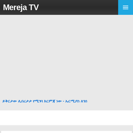
Mereja TV
ይቅርታው ሊበረታታ የሚገባ እርምጃ ነው - ኤርሚያስ ለገሰ