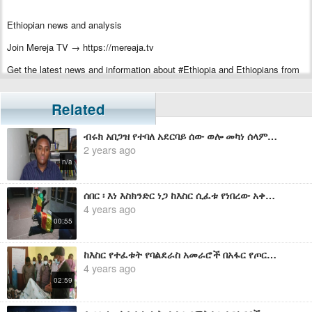
Ethiopian news and analysis
Join Mereja TV → https://mereaja.tv
Get the latest news and information about #Ethiopia and Ethiopians from
#Mereja
For inquiry or additional information, visit Mereja.com
Related
Mereja presents Ethiopian news, Ethiopian music, sports, arts, and
ብሩክ አበጋዝ የተባለ አደርባይ ሰው ወሎ መካነ ሰላም ላይ የፈጸመው የባንዳ ተግባር በፋኖዎች በፋኖዎች ከሽፏል - ሀብታሙ አያሌው
entertainment
2 years ago
n/a
ሰበር ፡ እነ እስክንድር ነጋ ከእስር ሲፈቱ የነበረው አቀባበል
4 years ago
00:55
ከእስር የተፈቱት የባልደራስ አመራሮች በአፋር የጦር ቁሰለኞችን ጎበኙ
4 years ago
02:59