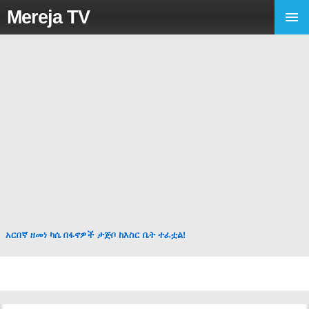
Mereja TV
አርበኛ ዘመነ ካሴ በፋኖዎች ታጅቦ ከእስር ቤት ተፈቷል!