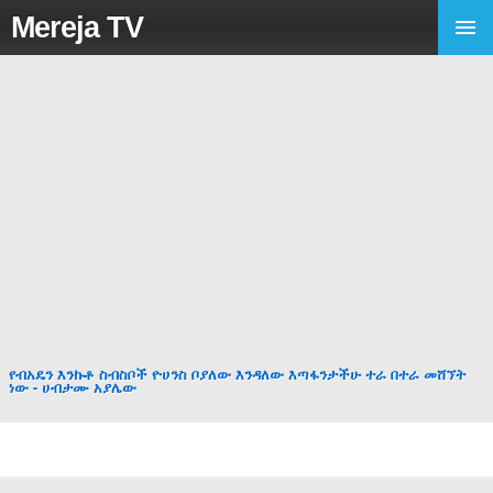
Mereja TV
የብአዴን እንኩቶ ስብስቦች ዮሀንስ ቦያለው እንዳለው እጣፋንታችሁ ተራ በተራ መሸኘት
ነው - ሀብታሙ አያሌው