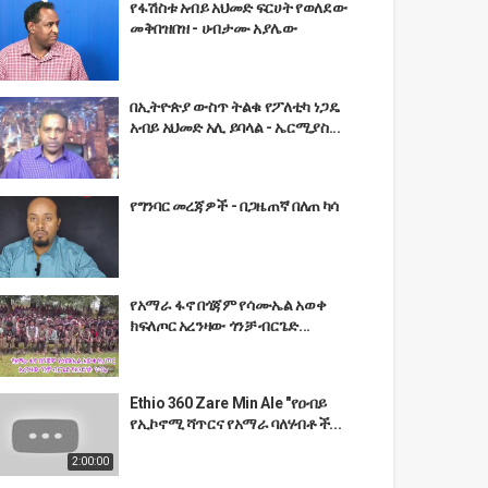
የፋሽስቱ አብይ አህመድ ፍርሀት የወለደው
መቅበዝበዝ - ሀብታሙ አያሌው
በኢትዮጵያ ውስጥ ትልቁ የፖለቲካ ነጋዴ
አብይ አህመድ አሊ ይባላል - ኤርሚያስ...
የግንባር መረጃዎች - በጋዜጠኛ በለጠ ካሳ
የአማራ ፋኖ በጎጃም የሳሙኤል አወቀ
ክፍለጦር አረንዛው ጎንቻ ብርጌድ...
Ethio 360 Zare Min Ale "የዐብይ
የኢኮኖሚ ሻጥርና የአማራ ባለሃብቶች...
2:00:00