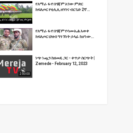
የአማራ ፋኖ በጎጃም አገው ምድር
ክፍለጦር የቲሊሊ ዘንገና ብርጌድ 2ኛ...
የአማራ ፋኖ በጎጃም የሳሙኤል አወቀ
ክፍለጦር ህዝብ ግንኙነት ኃላፊ ከሆነው...
ነጭ ነጯን ከዘመዴ ጋር - ቀጥታ ስርጭት |
Zemede - February 12, 2023
2:00:00