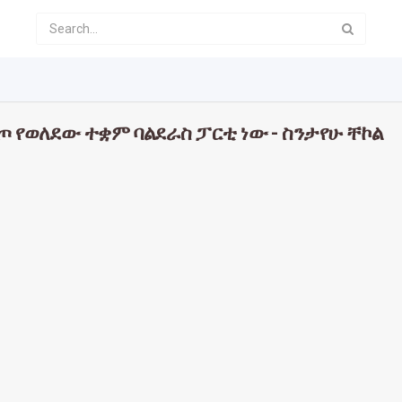
 የወለደው ተቋም ባልደራስ ፓርቲ ነው - ስንታየሁ ቸኮል