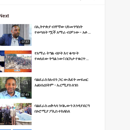
Next
በኢትዮጵያ ብቸኛው ህገመንግስት
የወጣለት ሟች አማራ ብቻ ነው - አቶ...
07:37
የአማራ ትግል ብሶት እና ቁጭት
የወለደው ትግል ነው፤ በርካታ የቁርጥ...
ባልደራስ ከአብን ጋር ውሕደት መፍጠር
አልነበረበትም - ኤርሚያስ ለገሰ
07:49
ባልደራስ ጠቅላላ ጉባኤውን እንዳያደርግ
በኦሮሚያ ፖሊስ ተከለከለ