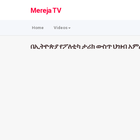
Mereja TV
Home
Videos
በኢትዮጵያ የፖለቲካ ታሪክ ውስጥ ህዝብ አምጦ