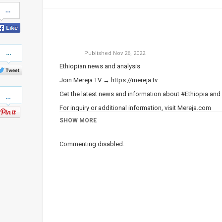
Share
on
Facebook
Share
Published
Nov 26, 2022
on
Twitter
Ethiopian news and analysis
Join Mereja TV →
https://mereja.tv
Pinterest
Get the latest news and information about #Ethiopia and
For inquiry or additional information, visit
Mereja.com
SHOW MORE
Mereja presents Ethiopian news, Ethiopian music, sports,
Category
Ethiopian News
Commenting disabled.