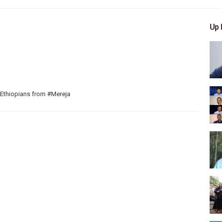
Up 
 Ethiopians from #Mereja
 arts, and entertainment