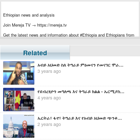
Ethiopian news and analysis
Join Mereja TV → https://mereja.tv
Get the latest news and information about #Ethiopia and Ethiopians from
#Mereja
For inquiry or additional information, visit Mereja.com
Related
Mereja presents Ethiopian news, Ethiopian music, sports, arts, and
አብይ አህመድ ስለ ትግራይ ምዕመናን የመናገር ሞራል የለውም ፤ ከተናገራቸው 7 ውሸቶች መካከል - ኤርሚያስ ለገሰ
entertainment
3 years ago
n/a
የደብረፂዮን መግለጫ እና ትግራይ ክልል - ኤርሚያስ ለገሰ
4 years ago
10:36
ኤርትራ፣ ፋኖ፣ ትግራይ እና የአብይ አህመድ ጭንቀት - በአበበ በለው
2 years ago
n/a