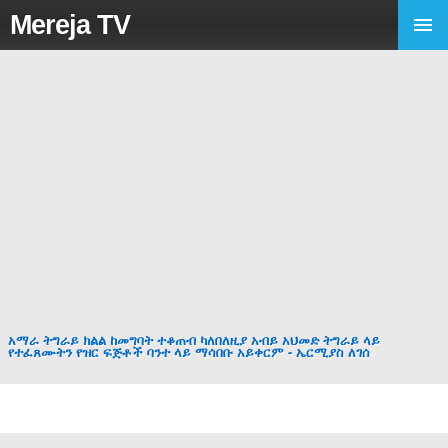
Mereja TV
አማራ ትግራይ ክልል ከመግባት ተቆጠብ ካለበለዚያ አብይ አህመድ ትግራይ ላይ
የተፈጸሙትን የዝር ፍጅቶች ባንተ ላይ ማሳበቡ አይቀርም - ኤርሚያስ ለገሰ