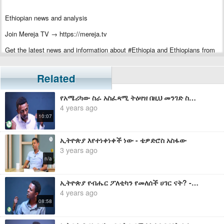
Ethiopian news and analysis
Join Mereja TV → https://mereja.tv
Get the latest news and information about #Ethiopia and Ethiopians from
#Mereja
For inquiry or additional information, visit Mereja.com
Related
Mereja presents Ethiopian news, Ethiopian music, sports, arts, and
የአሜሪካው ስራ አስፈጻሚ ትዕዛዝ በዚህ መንገድ ስለ ኢትዮጵያ ይመለከተዋል ወይ? - ቴዎድሮስ አስፋው
entertainment
4 years ago
10:07
ኢትዮጵያ እየተነቀነቀች ነው - ቴዎድሮስ አስፋው
3 years ago
n/a
ኢትዮጵያ የብሔር ፖለቲካን የመለሰች ሀገር ናት? - ቴዎድሮስ አስፋው
4 years ago
08:58