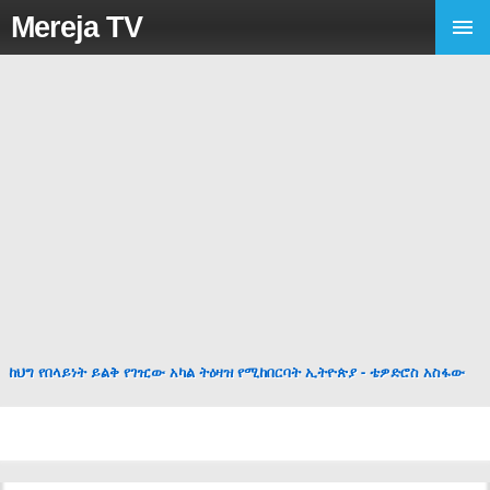
Mereja TV
ከህግ የበላይነት ይልቅ የገዢው አካል ትዕዛዝ የሚከበርባት ኢትዮጵያ - ቴዎድሮስ አስፋው