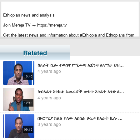
Ethiopian news and analysis
Join Mereja TV → https://mereja.tv
Get the latest news and information about #Ethiopia and Ethiopians from
#Mereja
For inquiry or additional information, visit Mereja.com
Related
Mereja presents Ethiopian news, Ethiopian music, sports, arts, and
ከአራት ኪሎ ተወስኖ የሚመጣ አጀንዳ ለአማራ ህዝብ ምን ሊፈይድ? - ሀብታሙ አያሌው
entertainment
4 years ago
10:40
ከብአዴን እንኩቶ አመራሮች ውስጥ እንዴት አንድ ደፋር ሰው ሊገኝ ቻለ? - ሀብታሙ አያሌው
4 years ago
12:13
በኦሮሚያ ክልል ያለው አስከፊ ሁኔታ ከአራት ኪሎ በቀጥታ አመራር የሚሰጥበት ኦፕሬሽን ነው - ሀብታሙ አያሌው
3 years ago
09:15