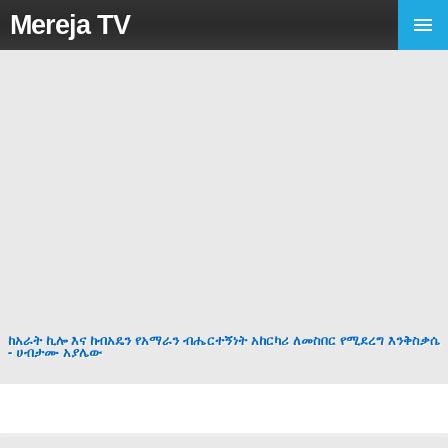
Mereja TV
ከአራት ኪሎ እና ከብአዴን የአማራን ብሔርተኝነት አከርካሪ ለመስበር የሚደረግ እንቅስቃሴ
- ሀብታሙ አያሌው