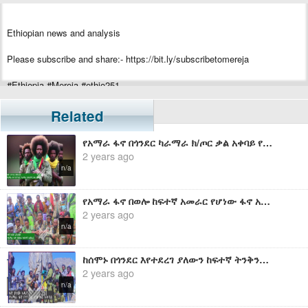
Ethiopian news and analysis
Please subscribe and share:- https://bit.ly/subscribetomereja
#Ethiopia #Mereja #ethio251
Related
የአማራ ፋኖ በጎንደር ካራማራ ክ/ጦር ቃል አቀባይ የሆነው ፋኖ አንተነህ መክብብ ከሰሞኑ በከፍተኛ ተጋድሎ የተመዘገቡትን ድሎች አስመልክቶ የሰጠው ማብራሪያ
2 years ago
n/a
የአማራ ፋኖ በወሎ ከፍተኛ አመራር የሆነው ፋኖ አበበ ፈንታው ከሰሞኑ የተገኙ የውጊያ ድሎችን አስመልክቶ የሰጠው ማብራሪያ
2 years ago
n/a
ከሰሞኑ በጎንደር እየተደረገ ያለውን ከፍተኛ ትንቅንቅ አስመልክቶ የአማራ ፋኖ በጎንደር ዕዝ ቃል አቀባይ የሆነው ፋኖ ያለው አዱኛ የሰጠው ቃል
2 years ago
n/a