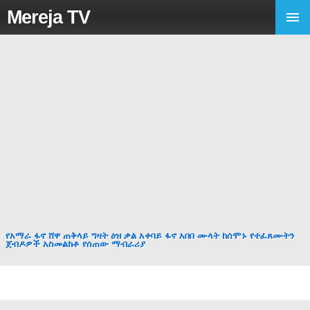
Mereja TV
የአማራ ፋኖ ሸዋ ጠቅላይ ግዛት ዕዝ ቃል አቀባይ ፋኖ አበበ ሙላት ከሰሞኑ የተፈጸሙትን
ጀብዶዎች አስመልክቶ የሰጠው ማብራሪያ