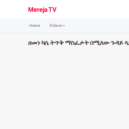
Mereja TV
Home
Videos
ዘመነ ካሴ ትጥቅ ማስፈታት በሚለው ጉዳይ ላ