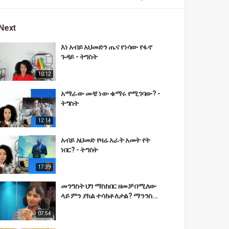
Next
እነ አብይ አህመድን ጤና የነሳው የፋኖ
ጉዳይ - ትግስት
10:12
አማራው መቼ ነው ቁማሩ የሚገባው? -
ትግስት
12:14
አብይ አህመድ የዛሬ አራት አመት የት
ነበር? - ትግስት
17:39
መንግስት ህግ ማስከበር ዘመቻ በሚለው
ላይ ምን ያክል ተሳክቶለታል? ማንንስ...
07:54