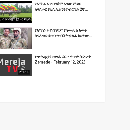
የአማራ ፋኖ በጎጃም አገው ምድር
ክፍለጦር የቲሊሊ ዘንገና ብርጌድ 2ኛ...
የአማራ ፋኖ በጎጃም የሳሙኤል አወቀ
ክፍለጦር ህዝብ ግንኙነት ኃላፊ ከሆነው...
ነጭ ነጯን ከዘመዴ ጋር - ቀጥታ ስርጭት |
Zemede - February 12, 2023
2:00:00