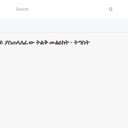
ይ ያስጠላለፈው ትልቅ መልዕክት - ትግስት