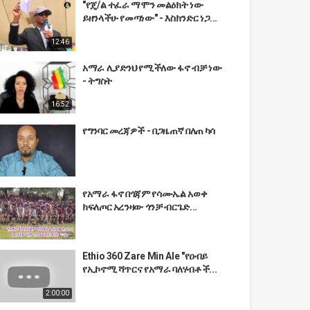
"የጄ/ል ተፈራ ማሞን መልዕክት ነው
ይዘንላችሁ የመጣነው" - እስክንድር ነጋ...
12:46
አማራ ሊያድንህ የሚችለው ፋኖ ብቻ ነው
- ትግስት
16:52
የግንባር መረጃዎች - በጋዜጠኛ በለጠ ካሳ
የአማራ ፋኖ በጎጃም የሳሙኤል አወቀ
ክፍለጦር አረንዛው ጎንቻ ብርጌድ...
Ethio 360 Zare Min Ale "የዐብይ
የኢኮኖሚ ሻጥርና የአማራ ባለሃብቶች...
2:00:00