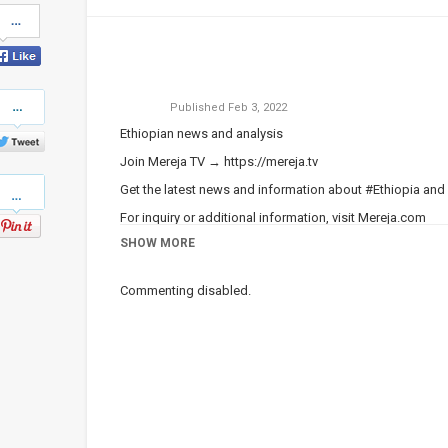
Share
on
Facebook
Share
Published
Feb 3, 2022
on
Twitter
Ethiopian news and analysis
Join Mereja TV →
https://mereja.tv
Pinterest
Get the latest news and information about #Ethiopia and
For inquiry or additional information, visit
Mereja.com
SHOW MORE
Mereja presents Ethiopian news, Ethiopian music, sports,
Category
Ethiopian News
Commenting disabled.