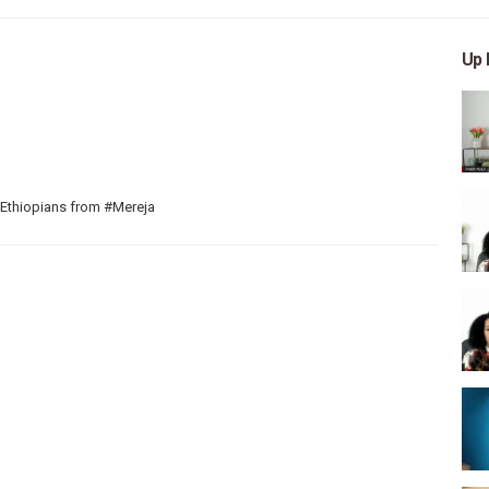
Up 
 Ethiopians from #Mereja
 arts, and entertainment