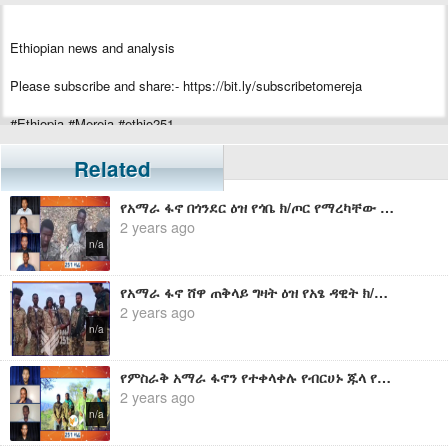
Ethiopian news and analysis
Please subscribe and share:- https://bit.ly/subscribetomereja
#Ethiopia #Mereja #ethio251
Related
የአማራ ፋኖ በጎንደር ዕዝ የጎቤ ክ/ጦር የማረካቸው የብርሀኑ ጁላ የሰራዊት አባላት በዚህ መልኩ ምስክርነት ሰጥተዋል
2 years ago
n/a
የአማራ ፋኖ ሸዋ ጠቅላይ ግዛት ዕዝ የአፄ ዳዊት ክ/ጦር ቀስተ ንህብ ብርጌድን ከእነ ሙሉ ትጥቃቸው የተቀላቀሉት የብርሀኑ ጁላ የሰራዊት አባላቶች የሰጡት ቃል
2 years ago
n/a
የምስራቅ አማራ ፋኖን የተቀላቀሉ የብርሀኑ ጁላ የሰራዊት አባላት የሰጡት ቃል - በጋዜጠኛ ሙላት
2 years ago
n/a