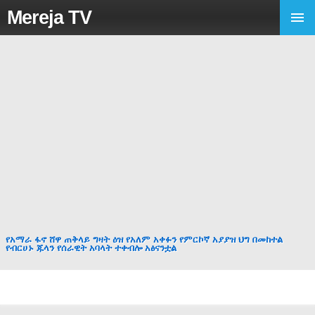
Mereja TV
የአማራ ፋኖ ሸዋ ጠቅላይ ግዛት ዕዝ የአለም አቀፉን የምርኮኛ አያያዝ ህግ በመከተል
የብርሀኑ ጁላን የሰራዊት አባላት ተቀብሎ አፅናንቷል