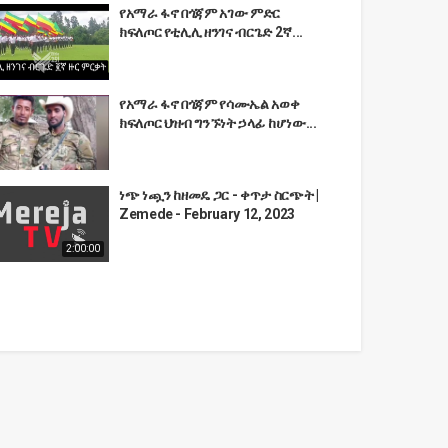
የአማራ ፋኖ በጎጃም አገው ምድር
ክፍለጦር የቲሊሊ ዘንገና ብርጌድ 2ኛ...
የአማራ ፋኖ በጎጃም የሳሙኤል አወቀ
ክፍለጦር ህዝብ ግንኙነት ኃላፊ ከሆነው...
ነጭ ነጯን ከዘመዴ ጋር - ቀጥታ ስርጭት |
Zemede - February 12, 2023
2:00:00