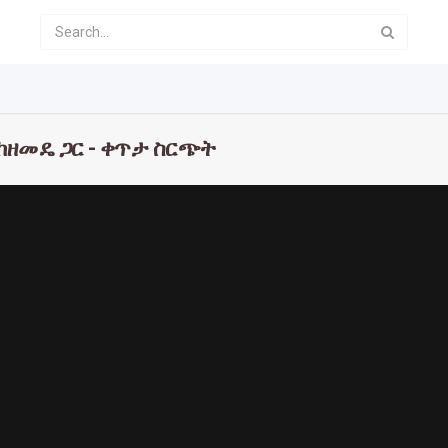
ን ከዘመዴ ጋር - ቀጥታ ስርጭት