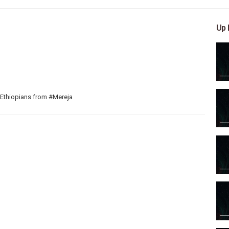
Up 
 Ethiopians from #Mereja
 arts, and entertainment
reja TV