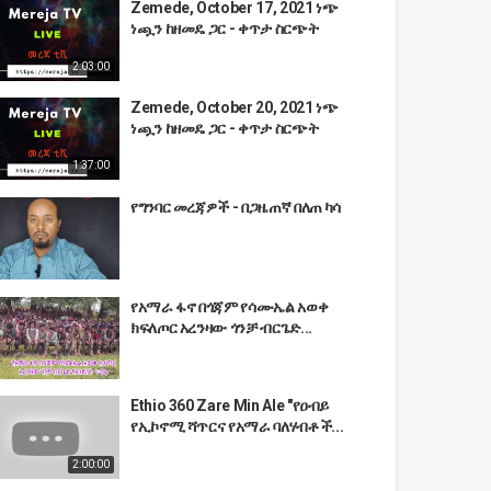
Zemede, October 17, 2021 ነጭ
ነጯን ከዘመዴ ጋር - ቀጥታ ስርጭት
2:03:00
Zemede, October 20, 2021 ነጭ
ነጯን ከዘመዴ ጋር - ቀጥታ ስርጭት
1:37:00
የግንባር መረጃዎች - በጋዜጠኛ በለጠ ካሳ
የአማራ ፋኖ በጎጃም የሳሙኤል አወቀ
ክፍለጦር አረንዛው ጎንቻ ብርጌድ...
Ethio 360 Zare Min Ale "የዐብይ
የኢኮኖሚ ሻጥርና የአማራ ባለሃብቶች...
2:00:00