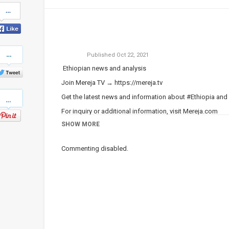
Share
on
Facebook
Share
Published
Oct 22, 2021
on
Twitter
Ethiopian news and analysis
Join Mereja TV →
https://mereja.tv
Pinterest
Get the latest news and information about #Ethiopia and
For inquiry or additional information, visit
Mereja.com
SHOW MORE
Mereja presents Ethiopian news, Ethiopian music, sports,
Category
ነጭ ነጯን ከዘመዴ ጋር | Zemede on Me
Commenting disabled.