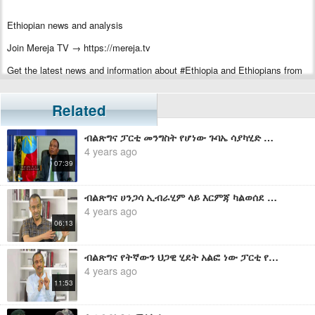
Ethiopian news and analysis
Join Mereja TV → https://mereja.tv
Get the latest news and information about #Ethiopia and Ethiopians from
#Mereja
For inquiry or additional information, visit Mereja.com
Related
Mereja presents Ethiopian news, Ethiopian music, sports, arts, and
ብልጽግና ፓርቲ መንግስት የሆነው ጉባኤ ሳያካሂድ መሆኑን እና ህገ ወጥ ፓርቲ መሆኑን እራሱ አሳይቷል - ኤርሚያስ ለገሰ
entertainment
4 years ago
07:39
ብልጽግና ሀንጋሳ ኢብራሂም ላይ እርምጃ ካልወሰደ ሰውየውን ሳይሆን ራሱ ብልጽግናን ማስወገድ ነው - ሰለሞን ሹምዬ
4 years ago
06:13
ብልጽግና የትኛውን ህጋዊ ሂደት አልፎ ነው ፓርቲ የሆነው? - ሰለሞን ሹምዬ
4 years ago
11:53