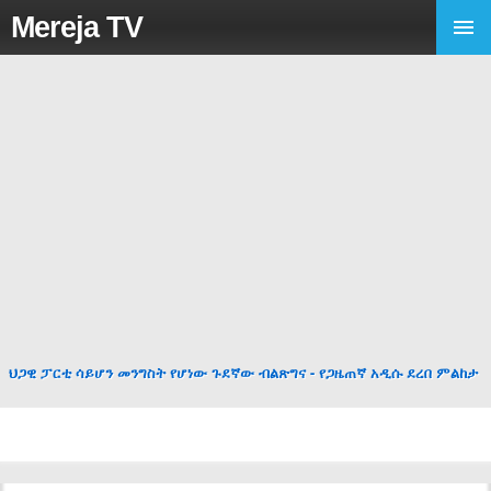
Mereja TV
ህጋዊ ፓርቲ ሳይሆን መንግስት የሆነው ጉደኛው ብልጽግና - የጋዜጠኛ አዲሱ ደረበ ምልከታ