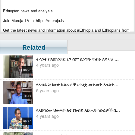
Ethiopian news and analysis
Join Mereja TV → https://mereja.tv
Get the latest news and information about #Ethiopia and Ethiopians from
#Mereja
For inquiry or additional information, visit Mereja.com
Related
Mereja presents Ethiopian news, Ethiopian music, sports, arts, and
ትላንት በእስክንድር ነጋ ስም ሲነግዱ የነበሩ እና ዛሬ ዘመቻውን ላለመቀላቀል የተደበቁ የአብይ አህመድ ካድሬዎች - ኤርሚያስ ለገሰ
entertainment
4 years ago
06:23
የአብይ አህመድ ካድሬዎች ሀገሪቷ መቀመቅ እንድትገባ የደቀኑት ሴራ - ሀብታሙ አያሌው
5 years ago
15:15
የአሸባሪው ህወሓት እና የአብይ አህመድ ካድሬዎች በአማራው ደም ላይ መደራደር ጀምረዋል - ሀብታሙ አያሌው
4 years ago
09:45