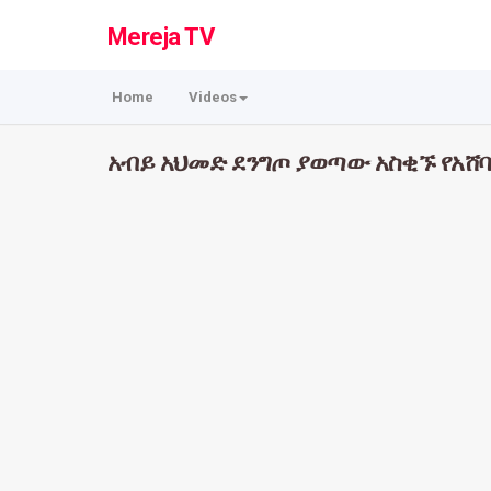
Mereja TV
Home
Videos
አብይ አህመድ ደንግጦ ያወጣው አስቂኙ የአሸባ