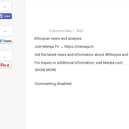
Share
on
Facebook
Share
Published
May 1, 2023
on
Twitter
Ethiopian news and analysis
Join Mereja TV →
https://mereaja.tv
Pinterest
Get the latest news and information about #Ethiopia and
For inquiry or additional information, visit
Mereja.com
SHOW MORE
Mereja presents Ethiopian news, Ethiopian music, sports,
Category
Ethiopian News
Commenting disabled.