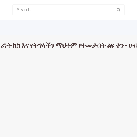
ሪነት ክስ እና የትግላችን ማህተም የተመታበት ልዩ ቀን - 