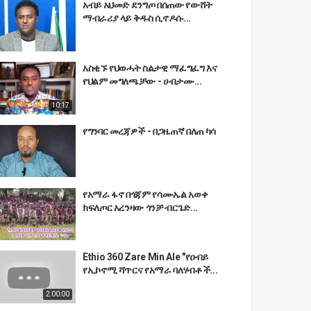
አብይ አህመድ ደንግጦ በሰጠው የውሸት
ማብራሪያ ላይ ቅዱስ ሲኖዶሱ...
አስቂኙ የህወሓት ስልታዊ ማፈግፈግ እና
የህልም መግለጫቻው - ሀብታሙ...
10:17
የግንባር መረጃዎች - በጋዜጠኛ በለጠ ካሳ
የአማራ ፋኖ በጎጃም የሳሙኤል አወቀ
ክፍለጦር አረንዛው ጎንቻ ብርጌድ...
Ethio 360 Zare Min Ale "የዐብይ
የኢኮኖሚ ሻጥርና የአማራ ባለሃብቶች...
2:00:00