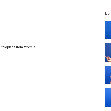
Up 
 Ethiopians from #Mereja
 arts, and entertainment