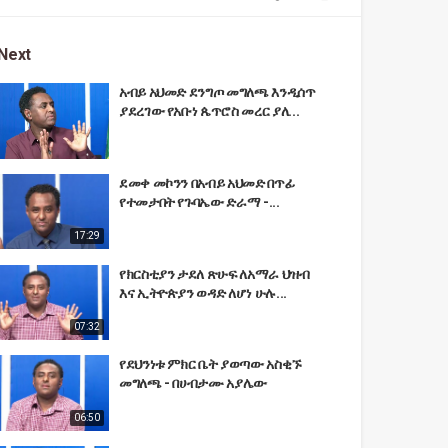
Next
አብይ አህመድ ደንግጦ መግለጫ እንዲሰጥ
ያደረገው የአቡነ ጴጥሮስ መረር ያለ...
ደመቀ መኮንን በአብይ አህመድ በጥፊ
የተመታበት የጉባኤው ድራማ -...
17:29
የክርስቲያን ታደለ ጽሁፍ ለአማራ ህዝብ
እና ኢትዮጵያን ወዳድ ለሆነ ሁሉ...
07:32
የደህንነቱ ምክር ቤት ያወጣው አስቂኙ
መግለጫ - በሀብታሙ አያሌው
06:50