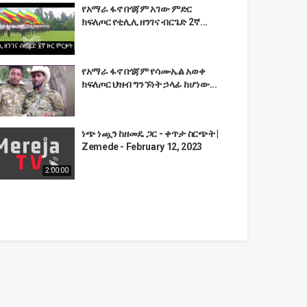
የአማራ ፋኖ በጎጃም አገው ምድር
ክፍለጦር የቲሊሊ ዘንገና ብርጌድ 2ኛ...
የአማራ ፋኖ በጎጃም የሳሙኤል አወቀ
ክፍለጦር ህዝብ ግንኙነት ኃላፊ ከሆነው...
ነጭ ነጯን ከዘመዴ ጋር - ቀጥታ ስርጭት |
Zemede - February 12, 2023
2:00:00