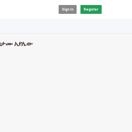
Sign In
Register
ሀብታሙ አያሌው