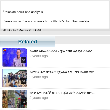
Ethiopian news and analysis
Please subscribe and share:- https://bit.ly/subscribetomereja
#Ethiopia #Mereja #ethio251
Related
የአብይ አህመድ/ ብርሀኑ ጁላ ገዳይ ሰራዊት በደብረ ማርቆስ በ3 ቦታ ላይ የድሮን ጥቃት ፈጽሟል- (ኢትዮ ኒውስ)
2 years ago
n/a
የአማራ ፋኖ በጎንደር የጀነራል ነጋ ተገኝ ክ/ጦር ጣና ገላውዲዎስ ብርጌድ የአብይ አህመድን ሙት ሰራዊት ምሽግ ወደ መቃብር የቀየረበት አስደናቂ ጀብድ በቪዲዮ
2 years ago
n/a
የሸዋ አናብስቶች ከብርሀኑ ጁላ ሙት ሰራዊት ካምፖች መካከል አንደኛውን ሙሉ በሙሉ ዶግ አመድ አድርገውታል - ፋኖ አበበ ጢሞ
2 years ago
n/a