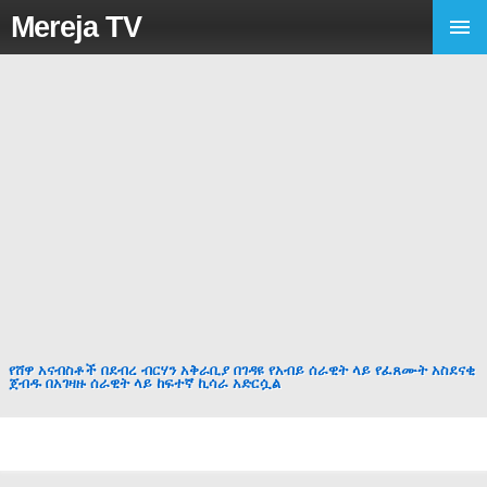
Mereja TV
የሸዋ አናብስቶች በደብረ ብርሃን አቅራቢያ በገዳዩ የአብይ ሰራዊት ላይ የፈጸሙት አስደናቂ
ጀብዱ በአገዛዙ ሰራዊት ላይ ከፍተኛ ኪሳራ አድርሷል