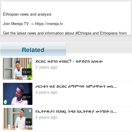
Ethiopian news and analysis
Join Mereja TV → https://mereja.tv
Get the latest news and information about #Ethiopia and Ethiopians from
#Mereja
For inquiry or additional information, visit Mereja.com
Related
Mereja presents Ethiopian news, Ethiopian music, sports, arts, and
ድርድር ወይንስ ፉክክር? - ቴዎድሮስ አስፋው
entertainment
3 years ago
13:47
ጦርነቱን ወደ ድርድር ለማምጣት ዝምታቸውን መስበር ያለባቸው 3ኛ ወገን የዴሞክራሲ ሀይሎች እነማን ናቸው? - ቴዎድሮስ አስፋው
4 years ago
06:17
የኢትዮጵያና የህዝቧ ጉዳይ ከኢትዮጵያ መንግስት በላይ እያሳሰበው ያለው ለአሜሪካ መንግስት ነው - ቴዎድሮስ አስፋው
3 years ago
n/a