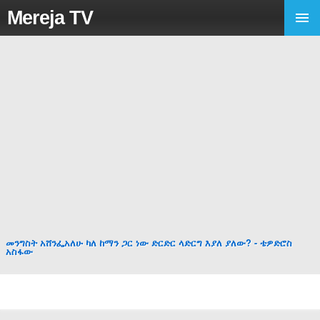
Mereja TV
መንግስት አሸንፌአለሁ ካለ ከማን ጋር ነው ድርድር ላድርግ እያለ ያለው? - ቴዎድሮስ
አስፋው