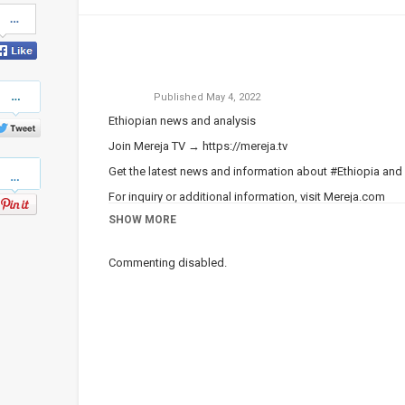
Share
on
Facebook
Share
Published
May 4, 2022
on
Twitter
Ethiopian news and analysis
Join Mereja TV →
https://mereja.tv
Pinterest
Get the latest news and information about #Ethiopia and
For inquiry or additional information, visit
Mereja.com
SHOW MORE
Mereja presents Ethiopian news, Ethiopian music, sports,
Category
Ethiopian News
Commenting disabled.