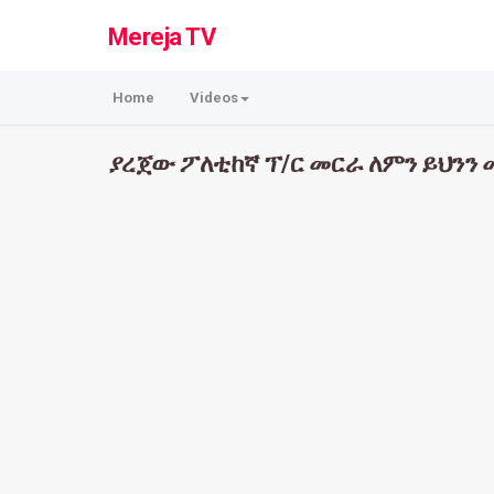
Mereja TV
Home
Videos
ያረጀው ፖለቲከኛ ፕ/ር መርራ ለምን ይህንን 