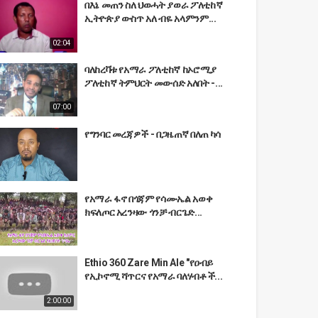
በእኔ መጠን ስለ ህወሓት ያወራ ፖለቲከኛ
ኢትዮጵያ ውስጥ አለ ብዬ አላምንም...
02:04
ባለከረቫቱ የአማራ ፖለቲከኛ ከኦሮሚያ
ፖለቲከኛ ትምህርት መውሰድ አለበት -...
07:00
የግንባር መረጃዎች - በጋዜጠኛ በለጠ ካሳ
የአማራ ፋኖ በጎጃም የሳሙኤል አወቀ
ክፍለጦር አረንዛው ጎንቻ ብርጌድ...
Ethio 360 Zare Min Ale "የዐብይ
የኢኮኖሚ ሻጥርና የአማራ ባለሃብቶች...
2:00:00