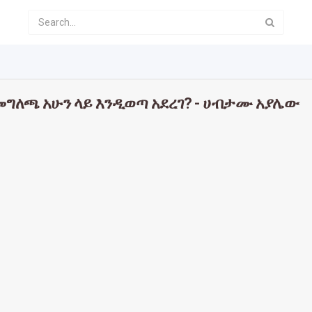
መግለጫ አሁን ላይ እንዲወጣ አደረገ? - ሀብታሙ አያሌው