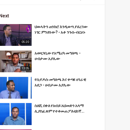
Next
ህወሓትን ጠንክሮ እንዲወጣ ያደረገው
ነገር ምንድነው? - አቶ ንጉሱ ብርሀኑ
05:20
አወዛጋቢው የአሜሪካ መግለጫ -
ሀብታሙ አያሌው
13:05
የሲኖዶሱ መግለጫ እና ቀጣዩ ሀገራዊ
አደጋ - ሀብታሙ አያሌው
ስለሺ በቀለ የአብይ አህመድን አላማ
ሊያስፈጽም የተቀመጠ ፖለቲከኛ...