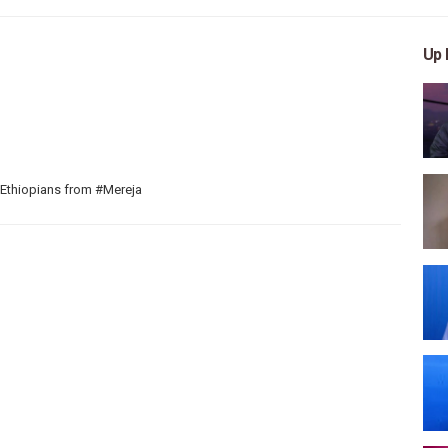
Up 
 Ethiopians from #Mereja
 arts, and entertainment