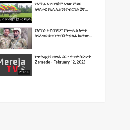
የአማራ ፋኖ በጎጃም አገው ምድር
ክፍለጦር የቲሊሊ ዘንገና ብርጌድ 2ኛ...
የአማራ ፋኖ በጎጃም የሳሙኤል አወቀ
ክፍለጦር ህዝብ ግንኙነት ኃላፊ ከሆነው...
ነጭ ነጯን ከዘመዴ ጋር - ቀጥታ ስርጭት |
Zemede - February 12, 2023
2:00:00