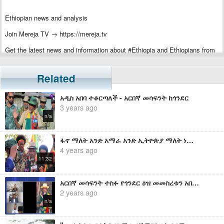
Ethiopian news and analysis
Join Mereja TV → https://mereja.tv
Get the latest news and information about #Ethiopia and Ethiopians from
#Mereja
For inquiry or additional information, visit Mereja.com
Related
Mereja presents Ethiopian news, Ethiopian music, sports, arts, and
አዲስ አበባ ተቆርጣለች - አርበኛ መሳፍንት ከጎንደር
entertainment
3 years ago
n/a
ፋኖ ማለት አንድ አማራ አንድ ኢትዮጵያ ማለት ነው፤ ፋኖ መቼም ለሀገር ስጋት ሆኖ አያውቅም - አርበኛ መሳፍንት
4 years ago
11:32
አርበኛ መሳፍንት ተስፉ የጎንደር ዕዝ መመስረቱን አበሰሩ
2 years ago
n/a