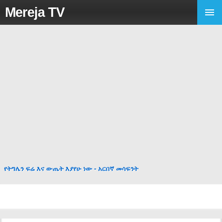
Mereja TV
የትግሌን ፍሬ እና ውጤት እያየሁ ነው - አርበኛ መሳፍንት