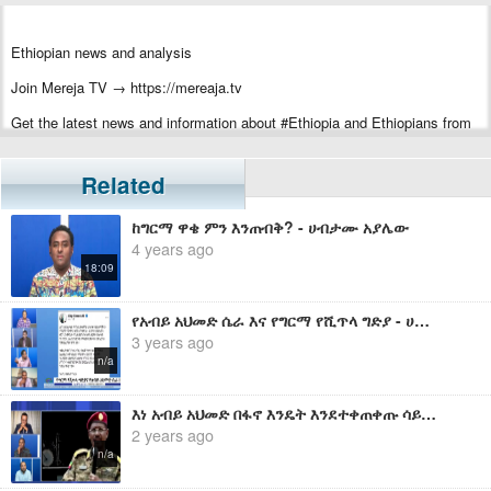
Ethiopian news and analysis
Join Mereja TV → https://mereaja.tv
Get the latest news and information about #Ethiopia and Ethiopians from
#Mereja
For inquiry or additional information, visit Mereja.com
Related
Mereja presents Ethiopian news, Ethiopian music, sports, arts, and
ከግርማ ዋቄ ምን እንጠብቅ? - ሀብታሙ አያሌው
entertainment
4 years ago
18:09
የአብይ አህመድ ሴራ እና የግርማ የሺጥላ ግድያ - ሀብታሙ አያሌው
3 years ago
n/a
እነ አብይ አህመድ በፋኖ እንዴት እንደተቀጠቀጡ ሳይነግሩን እንዴት ነው ወደ ቀይ ባህር አጀንዳ ሊገቡ የቻሉት? - ሀብታሙ አያሌው
2 years ago
n/a