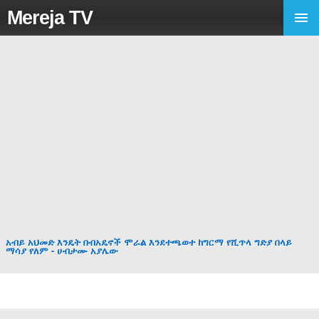
Mereja TV
አብይ አህመድ እንዴት በብአዴኖች ሞራል እንደተጫወተ ከግርማ የሺጥላ ግድያ በላይ
ማሳያ የለም - ሀብታሙ አያሌው