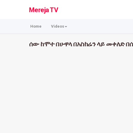
Mereja TV
Home
Videos
ሰው ከሞተ በሁዋላ በአስከሬን ላይ መቀለድ በሰ