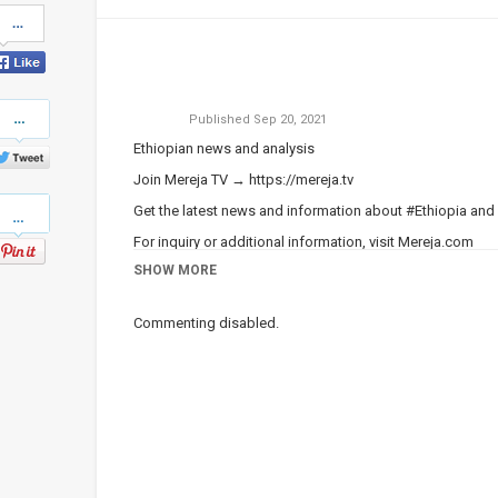
Share
on
Facebook
Share
Published
Sep 20, 2021
on
Twitter
Ethiopian news and analysis
Join Mereja TV →
https://mereja.tv
Pinterest
Get the latest news and information about #Ethiopia and
For inquiry or additional information, visit
Mereja.com
SHOW MORE
Mereja presents Ethiopian news, Ethiopian music, sports,
Category
Ethiopian News
Commenting disabled.