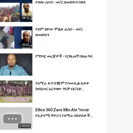
የወሎ ረሀብ - መ/ር ዘመድኩን በቀለ
04:11
የደም ፅዋው ሞልቶ ፈሰሰ - መ/ር
ዘመድኩን
09:41
የግንባር መረጃዎች - በጋዜጠኛ በለጠ ካሳ
የአማራ ፋኖ በጎጃም የሳሙኤል አወቀ
ክፍለጦር አረንዛው ጎንቻ ብርጌድ...
Ethio 360 Zare Min Ale "የዐብይ
የኢኮኖሚ ሻጥርና የአማራ ባለሃብቶች...
2:00:00