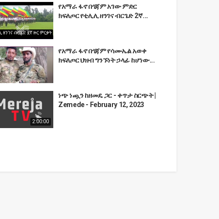
የአማራ ፋኖ በጎጃም አገው ምድር
ክፍለጦር የቲሊሊ ዘንገና ብርጌድ 2ኛ...
የአማራ ፋኖ በጎጃም የሳሙኤል አወቀ
ክፍለጦር ህዝብ ግንኙነት ኃላፊ ከሆነው...
ነጭ ነጯን ከዘመዴ ጋር - ቀጥታ ስርጭት |
Zemede - February 12, 2023
2:00:00