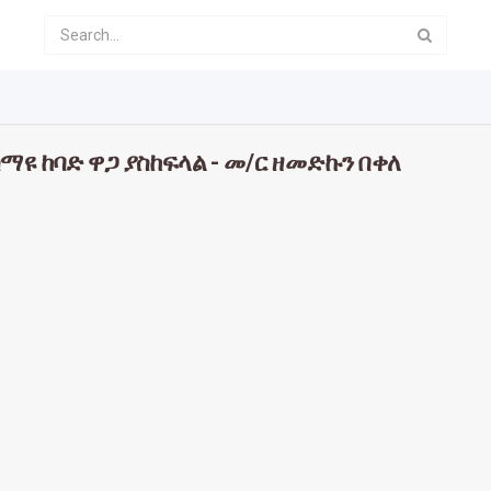
ማዩ ከባድ ዋጋ ያስከፍላል - መ/ር ዘመድኩን በቀለ