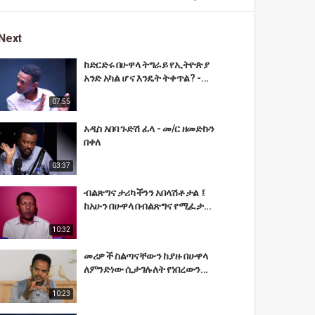
Next
ከድርድሩ በሁዋላ ትግራይ የኢትዮጵያ
አንድ አካል ሆና እንዴት ትቀጥል? -...
07:55
አዲስ አበባ ጉድሽ ፈላ - መ/ር ዘመድኩን
በቀለ
03:37
ብልጽግና ታሪካችንን አበላሽቶታል ፤
ከአሁን በሁዋላ በብልጽግና የሚፈታ...
10:32
መሪዎች ስልጣናቸውን ከያዙ በሁዋላ
ለምንድነው ሲታገሉለት የነበረውን...
10:23