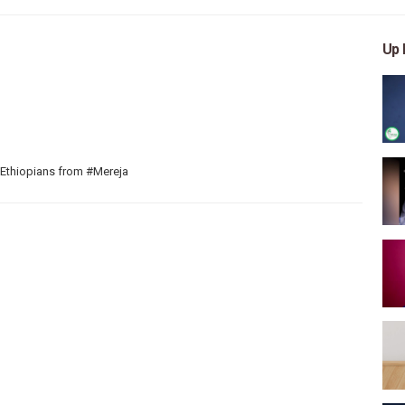
Up 
 Ethiopians from #Mereja
 arts, and entertainment