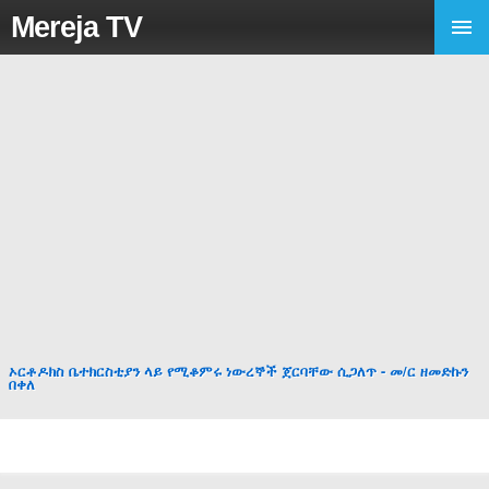
Mereja TV
ኦርቶዶክስ ቤተክርስቲያን ላይ የሚቆምሩ ነውረኞች ጀርባቸው ሲጋለጥ - መ/ር ዘመድኩን
በቀለ