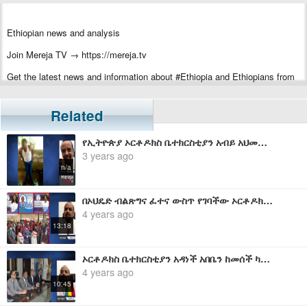
Ethiopian news and analysis
Join Mereja TV → https://mereja.tv
Get the latest news and information about #Ethiopia and Ethiopians from
#Mereja
For inquiry or additional information, visit Mereja.com
Related
Mereja presents Ethiopian news, Ethiopian music, sports, arts, and
የኢትዮጵያ ኦርቶዶክስ ቤተክርስቲያን አብይ አህመድ/ ኦሮሙማ በሾማቸው ነውረኞች መቼም አትወከልም - መ/ር ዘመድኩን በቀለ
entertainment
3 years ago
n/a
በኦህዴድ ብልጽግና ፈተና ውስጥ የገባችው ኦርቶዶክስ ቤተክርስቲያን - በመ/ር ዘመድኩን በቀለ
4 years ago
13:18
ኦርቶዶክስ ቤተክርስቲያን አዳነች አበቤን ከመሰች ካድሬ ጋር ልትፎካከር አትችልም - መ/ር ዘመድኩን
4 years ago
10:45