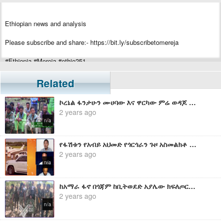
Ethiopian news and analysis
Please subscribe and share:- https://bit.ly/subscribetomereja
#Ethiopia #Mereja #ethio251
Related
ኮረኔል ፋንታሁን ሙሀባው እና ዋርካው ምሬ ወዳጆ የትግሉን ወቅታዊ ሁኔታ አስመልክቶ በቪዲዮ ያስተላለፉት መልዕክት
2 years ago
n/a
የፋሽቱን የአብይ አህመድ የጎርጎራን ጉዞ አስመልክቶ ከአማራ ፋኖ በጎንደር ዕዝ የተላከ ማብራሪያ - በጋዜጠኛ ሙሉጌታ አንበርብር እንደሚከተለው ቀርቧል
2 years ago
n/a
ከአማራ ፋኖ በጎጃም ከቢትወደድ አያሌው ክፍለጦር የተሰጠ ወቅታዊ መግለጫ
2 years ago
n/a