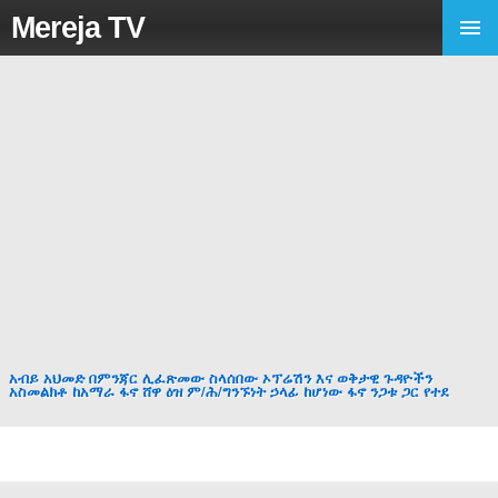
Mereja TV
አብይ አህመድ በምንጃር ሊፈጽመው ስላሰበው ኦፕሬሽን እና ወቅታዊ ጉዳዮችን
አስመልክቶ ከአማራ ፋኖ ሸዋ ዕዝ ም/ሕ/ግንኙነት ኃላፊ ከሆነው ፋኖ ንጋቱ ጋር የተደ