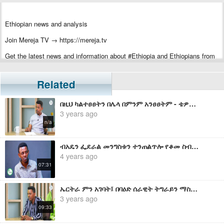
Ethiopian news and analysis
Join Mereja TV → https://mereja.tv
Get the latest news and information about #Ethiopia and Ethiopians from
#Mereja
For inquiry or additional information, visit Mereja.com
Related
Mereja presents Ethiopian news, Ethiopian music, sports, arts, and
በዚህ ካልተፀፀትን በሌላ በምንም አንፀፀትም - ቴዎድሮስ አስፋው
entertainment
3 years ago
n/a
ብአዴን ፌደራል መንግስቱን ተንጠልጥሎ የቆመ ስብስብ ስለሆነ መቼም የአማራን ህዝብ ህልውና ሊያስጠብቅ አይችልም - ቴዎድሮስ አስፋው
4 years ago
07:31
ኤርትራ ምን አገባት፤ በባዕድ ሰራዊት ትግራይን ማስደብደብ የተቻለውስ ምን አይነት ህሊናቢስነት ቢኖር ነው? - ቴዎድሮስ አስፋው
3 years ago
09:33