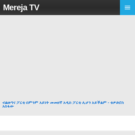
Mereja TV
ብልጽግና ፓርቲ በምንም አይነት መመዘኛ አዲስ ፓርቲ ሊሆን አይችልም - ቴዎድሮስ
አስፋው