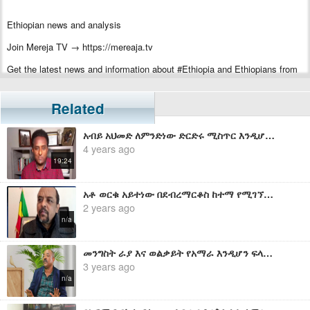
Ethiopian news and analysis
Join Mereja TV → https://mereaja.tv
Get the latest news and information about #Ethiopia and Ethiopians from
#Mereja
For inquiry or additional information, visit Mereja.com
Related
Mereja presents Ethiopian news, Ethiopian music, sports, arts, and
አብይ አህመድ ለምንድነው ድርድሩ ሚስጥር እንዲሆን የፈለገው? - ሀብታሙ አያሌው
entertainment
4 years ago
19:24
አቶ ወርቁ አይተነው በደብረማርቆስ ከተማ የሚገኘው የዘይት ፋብሪካው ላይ የደረሰውን ጥቃት በተመለከተ የሰጠው ማብራሪያ
2 years ago
n/a
መንግስት ራያ እና ወልቃይት የአማራ እንዲሆን ፍላጎት የለውም - ብ/ር ጄ/ል ተፈራ ማሞ
3 years ago
n/a