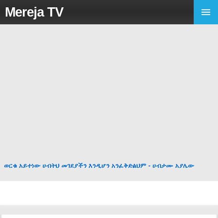
Mereja TV
ወርቁ አይተነው ሀብትህ መገደያችን እንዲሆን አንፈቅድልህም - ሀብታሙ አያሌው