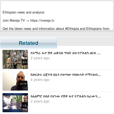
Ethiopian news and analysis
Join Mereja TV → https://mereja.tv
Get the latest news and information about #Ethiopia and Ethiopians from
#Mereja
For inquiry or additional information, visit Mereja.com
Related
Mereja presents Ethiopian news, Ethiopian music, sports, arts, and
የአማራ ፋኖ ሸዋ ጠቅላይ ግዝት ዕዝ የፖለቲካ ዘርፍ ሃላፊ የሆነው መምህር ምንተስኖት በወቅታዊ ጉዳዮች ዙሪያ ያስተላለፈው መልዕክት
entertainment
2 years ago
n/a
ከድርድሩ አጀንዳ በኋላ የወጣው የህወሓት የማናለብኝነት መግለጫ - መ/ር ዘመድኩን በቀለ
4 years ago
16:19
ከአዕምሮ በላይ የሆነው የሸዋ ፋኖ የፖለቲካ ስራውን እንዴት እንደሚሰራ ተመልከቱ - በመ/ር ዘመድኩን በቀለ
2 years ago
n/a