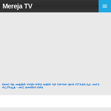
Mereja TV
የዘመነ ካዜ መልዕክት ተብሎ ፍትህ መፅሄት ላይ የወጣው ፅሁፍ የፖለቲካ ሴራ መሆኑ
ተረጋግጧል - መ/ር ዘመድኩን በቀለ