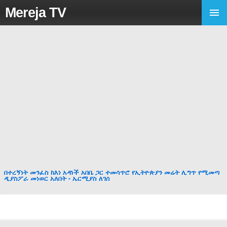
Mereja TV
በተረኝነት መንፈስ ከእነ አዳነች አበቤ ጋር ተመሳጥሮ የኢትዮጵያን መሬት ሊግጥ የሚመጣ
ዲያስፖራ መነወር አለበት - ኤርሚያስ ለገሰ