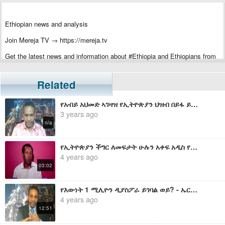
Ethiopian news and analysis
Join Mereja TV → https://mereja.tv
Get the latest news and information about #Ethiopia and Ethiopians from
#Mereja
For inquiry or additional information, visit Mereja.com
Related
Mereja presents Ethiopian news, Ethiopian music, sports, arts, and
የአብይ አህመድ ኣገዛዝ የኢትዮጵያን ህዝብ በይፋ ይቅርታ መጠየቅ አለበት - ኤርሚያስ ለገሰ
entertainment
3 years ago
n/a
የኢትዮጵያን ችግር ለመፍታት ሁሉን አቀፍ አዲስ የሽግግር ሂደት ውስጥ መገባት አለበት - አቶ ልደቱ አያሌው
4 years ago
03:02
የእውነት 1 ሚሊዮን ዲያስፖራ ይገባል ወይ? - ኤርሚያስ ለገሰ
4 years ago
12:51