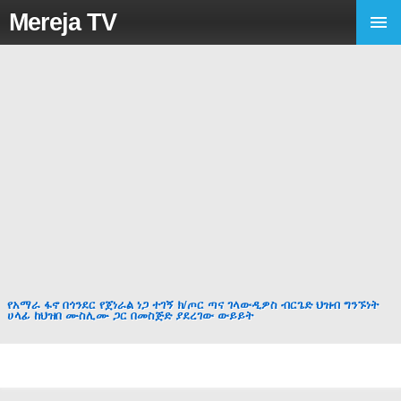
Mereja TV
የአማራ ፋኖ በጎንደር የጀነራል ነጋ ተገኝ ክ/ጦር ጣና ገላውዲዎስ ብርጌድ ህዝብ ግንኙነት
ሀላፊ ከህዝበ ሙስሊሙ ጋር በመስጅድ ያደረገው ውይይት