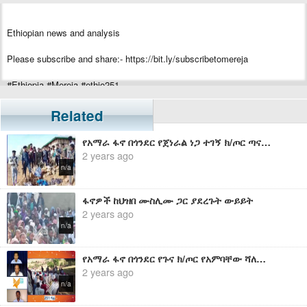
Ethiopian news and analysis
Please subscribe and share:- https://bit.ly/subscribetomereja
#Ethiopia #Mereja #ethio251
Related
የአማራ ፋኖ በጎንደር የጀነራል ነጋ ተገኝ ክ/ጦር ጣና ገላውዲዎስ ብርጌድ የአብይ አህመድን ሙት ሰራዊት ምሽግ ወደ መቃብር የቀየረበት አስደናቂ ጀብድ በቪዲዮ
2 years ago
n/a
ፋኖዎች ከህዝበ ሙስሊሙ ጋር ያደረጉት ውይይት
2 years ago
n/a
የአማራ ፋኖ በጎንደር የጉና ክ/ጦር የአምባቸው ሻለቃ ከህዝቡ ጋር ያደረገው ውይይት
2 years ago
n/a