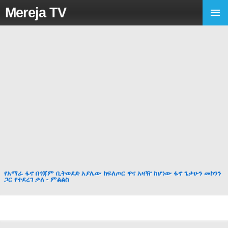
Mereja TV
የአማራ ፋኖ በጎጃም ቢትወደድ አያሌው ክፍለጦር ዋና አዛዥ ከሆነው ፋኖ ጌታሁን መኮንን
ጋር የተደረገ ቃለ - ምልልስ