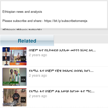
Ethiopian news and analysis
Please subscribe and share:- https://bit.ly/subscribetomereja
#Ethiopia #Mereja #ethio251
Related
በጎጃም ፋኖ የቢትወደድ አያሌው መኮንን ክ/ጦር አዛዥ ከሆነው ከኮ/ል ጌታሁን መኮንን ጋር የተደረገ ቃለ ምልልስ
2 years ago
n/a
የአማራ ፋኖ በጎጃም የጃዊ ክፍለጦር ሰብሳቢ ከሆነው ፋኖ ደመላሽ አንድነው ጋር የተደረገ ቃለ-ምልልስ
2 years ago
n/a
የአማራ ፋኖ በጎጃም ቃል አቀባይ ከሆነው ፋኖ ማርሸት ፀሀዬ ጋር የተደረገ ቃለ ምልልስ
2 years ago
n/a