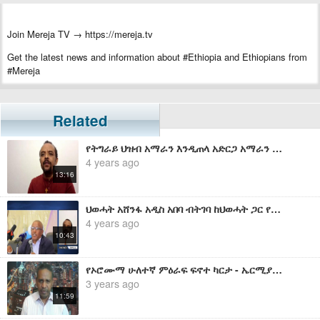
Join Mereja TV → https://mereja.tv
Get the latest news and information about #Ethiopia and Ethiopians from
#Mereja
For inquiry or additional information, visit Mereja.com
Mereja presents Ethiopian news, Ethiopian music, sports, arts, and
Related
entertainment
የትግራይ ህዝብ አማራን እንዲጠላ አድርጋ አማራን እና ትግሬን ለዘላለም ጠላትነት የዳረገቻቸው ህወሓት ነች - መ/ር ዘመድኩን በቀለ
4 years ago
13:16
ህወሓት አሸንፋ አዲስ አበባ ብትገባ ከህወሓት ጋር የመጀመሪያው ተሰላፊ ብአዴን ነው - መ/ር ዘመድኩን በቀለ
4 years ago
10:43
የኦሮሙማ ሁለተኛ ምዕራፍ ፍኖተ ካርታ - ኤርሚያስ ለገሰ
3 years ago
11:59