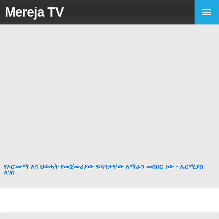
Mereja TV
የኦሮሙማ እና ህወሓት የመጀመሪያው ፍላጎታቸው አማራን መስበር ነው - ኤርሚያስ
ለገሰ