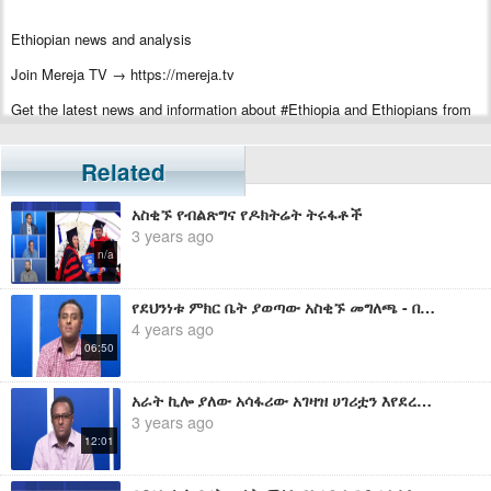
Ethiopian news and analysis
Join Mereja TV → https://mereja.tv
Get the latest news and information about #Ethiopia and Ethiopians from
#Mereja
For inquiry or additional information, visit Mereja.com
Related
Mereja presents Ethiopian news, Ethiopian music, sports, arts, and
አስቂኙ የብልጽግና የዶክትሬት ትሩፋቶች
entertainment
3 years ago
n/a
የደህንነቱ ምክር ቤት ያወጣው አስቂኙ መግለጫ - በሀብታሙ አያሌው
4 years ago
06:50
አራት ኪሎ ያለው አሳፋሪው አገዛዝ ሀገሪቷን እየደረማመሳት ነው - ሀብታሙ አያሌው
3 years ago
12:01