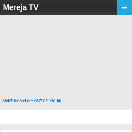
Mereja TV
አስቂኙ እና አሳፋሪው የታምራት ነገራ ክስ