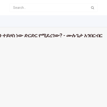
ን ተይዞስ ነው ድርድር የሚደረገው? - ሙሉጌታ አንበርብር