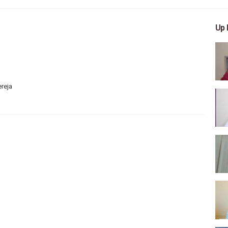
Up 
ereja