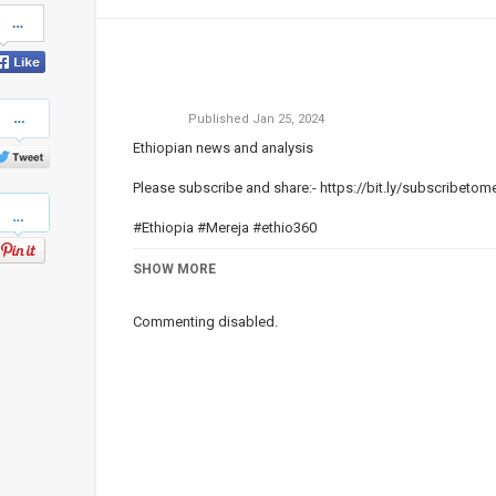
Share
on
Facebook
Share
Published
Jan 25, 2024
on
Twitter
Ethiopian news and analysis
Please subscribe and share:-
https://bit.ly/subscribetom
Pinterest
#Ethiopia #Mereja #ethio360
Category
SHOW MORE
Ethiopian News
Commenting disabled.