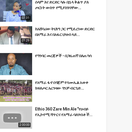
ሰላም እና ድርድር ካሉ በኋላ ቅልጥ ያለ
ጦርነት ውስጥ የሚያስገባቸው...
07:31
ከአሸባሪው ትህነግ ጋር የሚደረገው ድርድር
በአማራ እና በአፋር ህዝብ ላይ...
01:29
የግንባር መረጃዎች - በጋዜጠኛ በለጠ ካሳ
የአማራ ፋኖ በጎጃም የሳሙኤል አወቀ
ክፍለጦር አረንዛው ጎንቻ ብርጌድ...
Ethio 360 Zare Min Ale "የዐብይ
የኢኮኖሚ ሻጥርና የአማራ ባለሃብቶች...
2:00:00