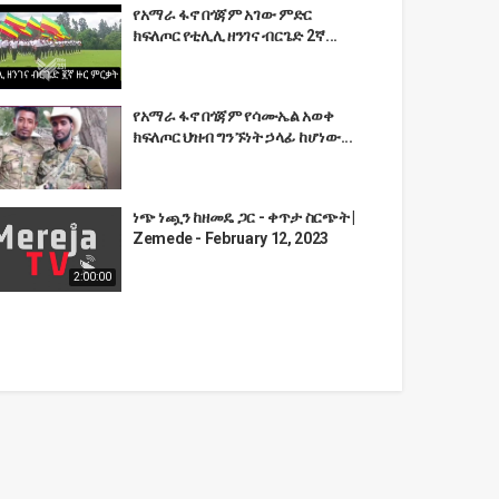
የአማራ ፋኖ በጎጃም አገው ምድር
ክፍለጦር የቲሊሊ ዘንገና ብርጌድ 2ኛ...
የአማራ ፋኖ በጎጃም የሳሙኤል አወቀ
ክፍለጦር ህዝብ ግንኙነት ኃላፊ ከሆነው...
ነጭ ነጯን ከዘመዴ ጋር - ቀጥታ ስርጭት |
Zemede - February 12, 2023
2:00:00