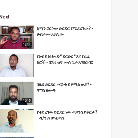
Next
ከማን ጋር ነው ድርድር የሚደረገው? -
ሀብታሙ አያሌው
12:14
የአብይ አህመድ " ድርድር " እና የሴራ
ክሮች - በጋዜጠኛ ሙሉጌታ አንበርብር
በዚህ ድርድር ጦርነቱ ይቆማል ወይ? -
ሞገስ ዘውዱ
10:15
የተደረገው ድርድር ነው ወይንስ ይቅርታ?
- ዲ/ን አባይነህ ካሴ