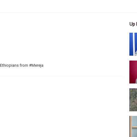
Up 
 Ethiopians from #Mereja
 arts, and entertainment