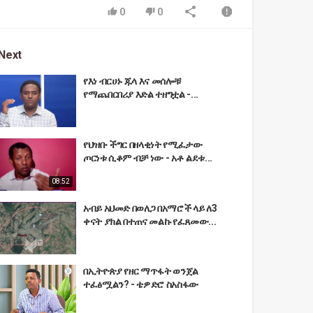
0
0
Next
የእነ ብርሀኑ ጁላ እና መሰሎቹ
የማጨበርበሪያ እድል ተዘግቷል -...
የህዝቡ ችግር በዘላቂነት የሚፈታው
ጦርነቱ ሲቆም ብቻ ነው - አቶ ልደቱ...
08:52
አብይ አህመድ በወለጋ በአማሮች ላይ ለ3
ቀናት ያክል በተጠና መልኩ የፈጸመው...
በኢትዮጵያ የዘር ማጥፋት ወንጀል
ተፈፅሟልን? - ቴዎድሮ ስአስፋው