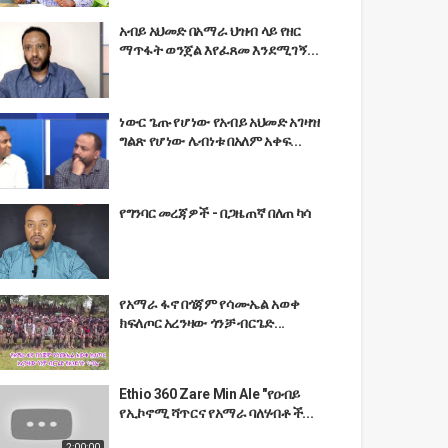
አብይ አህመድ በአማራ ህዝብ ላይ የዘር
ማጥፋት ወንጀል እየፈጸመ እንደሚገኝ...
ነውር ጌጡ የሆነው የአብይ አህመድ አገዛዝ
ግልጽ የሆነው ሌብነቱ በአለም አቀፍ...
የግንባር መረጃዎች - በጋዜጠኛ በለጠ ካሳ
የአማራ ፋኖ በጎጃም የሳሙኤል አወቀ
ክፍለጦር አረንዛው ጎንቻ ብርጌድ...
Ethio 360 Zare Min Ale "የዐብይ
የኢኮኖሚ ሻጥርና የአማራ ባለሃብቶች...
2:00:00