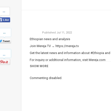
Share
on
Facebook
Share
Published
Jul 11, 2022
on
Twitter
Ethiopian news and analysis
Join Mereja TV →
https://mereja.tv
Pinterest
Get the latest news and information about #Ethiopia and
For inquiry or additional information, visit
Mereja.com
SHOW MORE
Mereja presents Ethiopian news, Ethiopian music, sports,
Category
Ethiopian News
Commenting disabled.