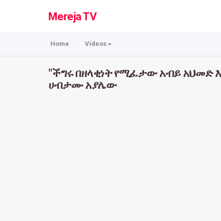
Mereja TV
Home
Videos
"ችግሩ በዘላቂነት የሚፈታው አብይ አህመድ እ
ሀብታሙ አያሌው