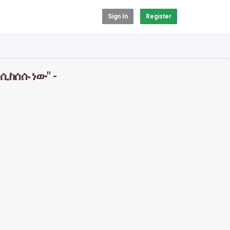
Sign In
Register
ሲከሰሱ ነው" -