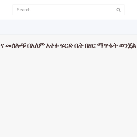
ና መሰሎቹ በአለም አቀፉ ፍርድ ቤት በዘር ማጥፋት ወንጀል 