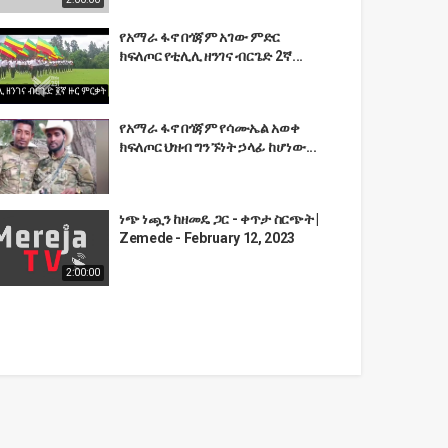
የአማራ ፋኖ በጎጃም አገው ምድር
ክፍለጦር የቲሊሊ ዘንገና ብርጌድ 2ኛ...
የአማራ ፋኖ በጎጃም የሳሙኤል አወቀ
ክፍለጦር ህዝብ ግንኙነት ኃላፊ ከሆነው...
ነጭ ነጯን ከዘመዴ ጋር - ቀጥታ ስርጭት |
Zemede - February 12, 2023
2:00:00