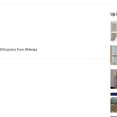
Up 
 Ethiopians from #Mereja
 arts, and entertainment