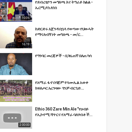
የደብረፂዮን መግለጫ እና ትግራይ ክልል -
ኤርሚያስ ለገሰ
10:36
ከድርድሩ አጀንዳ በኋላ የወጣው የህወሓት
የማናለብኝነት መግለጫ - መ/ር...
16:19
የግንባር መረጃዎች - በጋዜጠኛ በለጠ ካሳ
የአማራ ፋኖ በጎጃም የሳሙኤል አወቀ
ክፍለጦር አረንዛው ጎንቻ ብርጌድ...
Ethio 360 Zare Min Ale "የዐብይ
የኢኮኖሚ ሻጥርና የአማራ ባለሃብቶች...
2:00:00