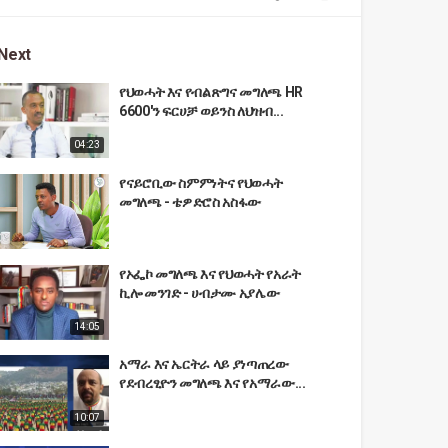
Next
የህወሓት እና የብልጽግና መግለጫ HR
6600'ን ፍርሀቻ ወይንስ ለህዝብ...
04:23
የናይሮቢው ስምምነትና የህወሓት
መግለጫ - ቴዎድሮስ አስፋው
የኦፌኮ መግለጫ እና የህወሓት የአራት
ኪሎ መንገድ - ሀብታሙ አያሌው
14:05
አማራ እና ኤርትራ ላይ ያነጣጠረው
የደብረፂዮን መግለጫ እና የአማራው...
10:07