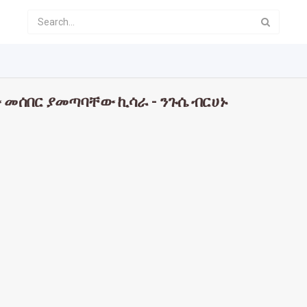
 መሰበር ያመጣባቸው ኪሳራ - ንጉሴ ብርሀኑ