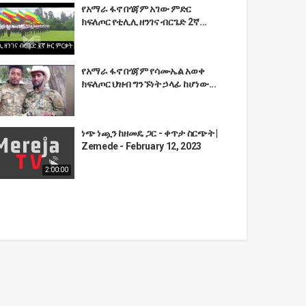
የአማራ ፋኖ በጎጃም አገው ምድር
ክፍለጦር የቲሊሊ ዘንገና ብርጌድ 2ኛ...
የአማራ ፋኖ በጎጃም የሳሙኤል አወቀ
ክፍለጦር ህዝብ ግንኙነት ኃላፊ ከሆነው...
ነጭ ነጯን ከዘመዴ ጋር - ቀጥታ ስርጭት |
Zemede - February 12, 2023
2:00:00