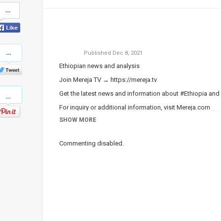
Share
on
Facebook
Share
Published
Dec 8, 2021
on
Twitter
Ethiopian news and analysis
Join Mereja TV →
https://mereja.tv
Pinterest
Get the latest news and information about #Ethiopia and
For inquiry or additional information, visit
Mereja.com
SHOW MORE
Mereja presents Ethiopian news, Ethiopian music, sports,
Category
Ethiopian News
Commenting disabled.