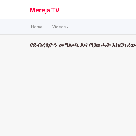
Mereja TV
Home
Videos
የደብረፂዮን መግለጫ እና የህወሓት አከርካሪው