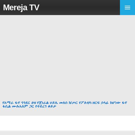
Mereja TV
የአማራ ፋኖ ጎንደር ዕዝ የጀነራል ሀይሌ መለሰ ክ/ጦር የፖለቲካ ዘርፍ ኃላፊ ከሆነው ፋኖ
ፋሲል ሙሉአለም ጋር የተደረገ ቆይታ