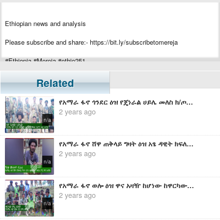
Ethiopian news and analysis
Please subscribe and share:- https://bit.ly/subscribetomereja
#Ethiopia #Mereja #ethio251
Related
የአማራ ፋኖ ጎንደር ዕዝ የጄነራል ሀይሌ መለስ ክ/ጦር ቃል አቀባይ ከሆነው ፋኖ ጌታሰው አያሌው ጋር የተደረገ ቆይታ
2 years ago
n/a
የአማራ ፋኖ ሸዋ ጠቅላይ ግዛት ዕዝ አፄ ዳዊት ክፍለጦር ዋና አዛዥ ከሆነው ሻለቃ ሙሉቀን ቢራራ ጋር የተደረገ ቆይታ
2 years ago
n/a
የአማራ ፋኖ ወሎ ዕዝ ዋና አዛዥ ከሆነው ከዋርካው ምሬ ወዳጆ ጋር በወቅታዊ ጉዳዮች ዙሪያ የተደረገ ቆይታ
2 years ago
n/a