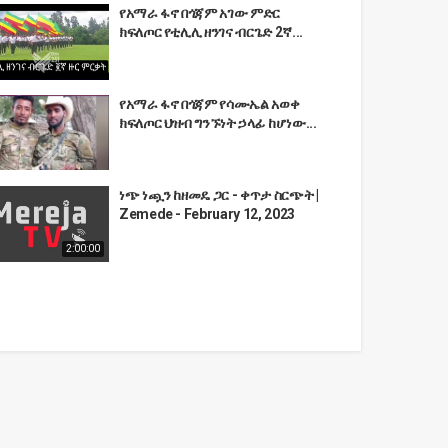
የአማራ ፋኖ በጎጃም አገው ምድር
ክፍለጦር የቲሊሊ ዘንገና ብርጌድ 2ኛ...
የአማራ ፋኖ በጎጃም የሳሙኤል አወቀ
ክፍለጦር ህዝብ ግንኙነት ኃላፊ ከሆነው...
ነጭ ነጯን ከዘመዴ ጋር - ቀጥታ ስርጭት |
Zemede - February 12, 2023
2:00:00