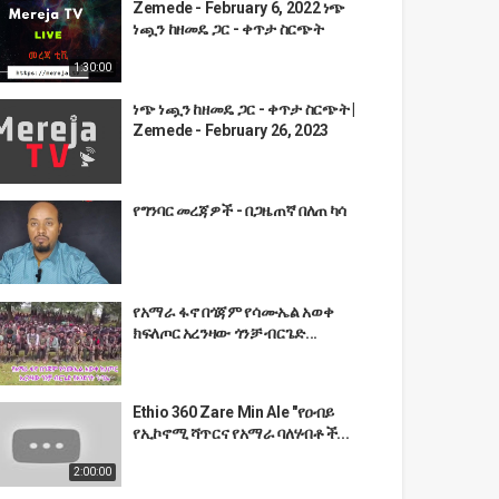
Zemede - February 6, 2022 ነጭ
ነጯን ከዘመዴ ጋር - ቀጥታ ስርጭት
1:30:00
ነጭ ነጯን ከዘመዴ ጋር - ቀጥታ ስርጭት |
Zemede - February 26, 2023
የግንባር መረጃዎች - በጋዜጠኛ በለጠ ካሳ
የአማራ ፋኖ በጎጃም የሳሙኤል አወቀ
ክፍለጦር አረንዛው ጎንቻ ብርጌድ...
Ethio 360 Zare Min Ale "የዐብይ
የኢኮኖሚ ሻጥርና የአማራ ባለሃብቶች...
2:00:00