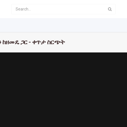
ጯን ከዘመዴ ጋር - ቀጥታ ስርጭት