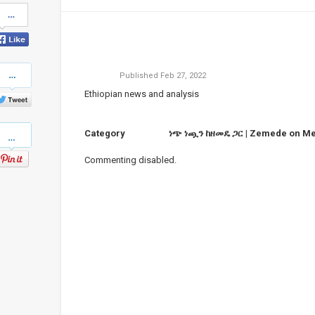
Share
on
Facebook
Share
Published
Feb 27, 2022
on
Twitter
Ethiopian news and analysis
Pinterest
Category
ነጭ ነጯን ከዘመዴ ጋር | Zemede on Me
Commenting disabled.