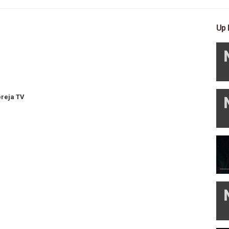
Up 
reja TV