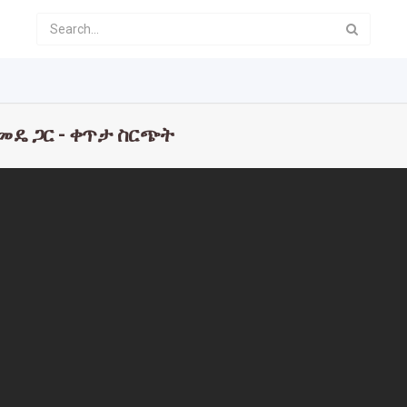
ዘመዴ ጋር - ቀጥታ ስርጭት