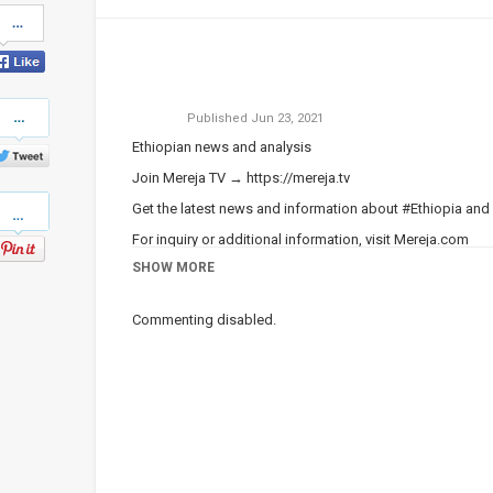
Share
on
Facebook
Share
Published
Jun 23, 2021
on
Twitter
Ethiopian news and analysis
Join Mereja TV →
https://mereja.tv
Pinterest
Get the latest news and information about #Ethiopia and
For inquiry or additional information, visit
Mereja.com
SHOW MORE
Mereja presents Ethiopian news, Ethiopian music, sports,
Category
ነጭ ነጯን ከዘመዴ ጋር | Zemede on Me
Commenting disabled.