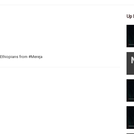
Up 
 Ethiopians from #Mereja
 arts, and entertainment
reja TV