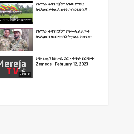
የአማራ ፋኖ በጎጃም አገው ምድር
ክፍለጦር የቲሊሊ ዘንገና ብርጌድ 2ኛ...
የአማራ ፋኖ በጎጃም የሳሙኤል አወቀ
ክፍለጦር ህዝብ ግንኙነት ኃላፊ ከሆነው...
ነጭ ነጯን ከዘመዴ ጋር - ቀጥታ ስርጭት |
Zemede - February 12, 2023
2:00:00