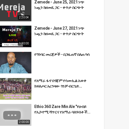
Zemede - June 25, 2021 ነጭ
ነጯን ከዘመዴ ጋር - ቀጥታ ስርጭት
2:20:04
Zemede - June 27, 2021 ነጭ
ነጯን ከዘመዴ ጋር - ቀጥታ ስርጭት
1:30:00
የግንባር መረጃዎች - በጋዜጠኛ በለጠ ካሳ
የአማራ ፋኖ በጎጃም የሳሙኤል አወቀ
ክፍለጦር አረንዛው ጎንቻ ብርጌድ...
Ethio 360 Zare Min Ale "የዐብይ
የኢኮኖሚ ሻጥርና የአማራ ባለሃብቶች...
2:00:00