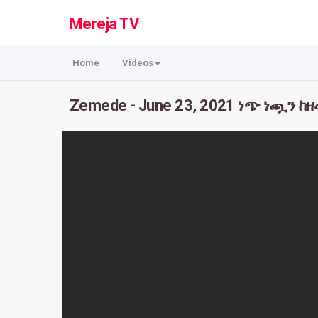
Mereja TV
Home
Videos
Zemede - June 23, 2021 ነጭ ነጯን ከ