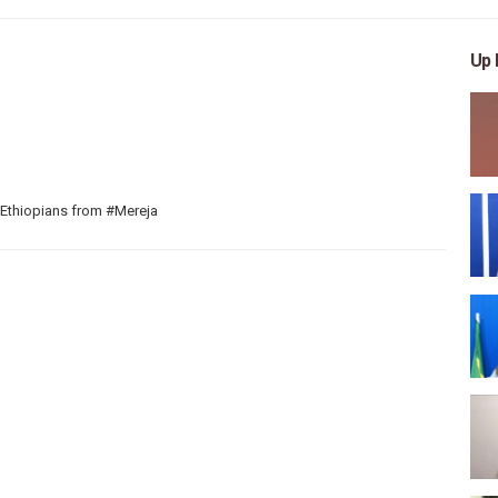
Up 
 Ethiopians from #Mereja
 arts, and entertainment