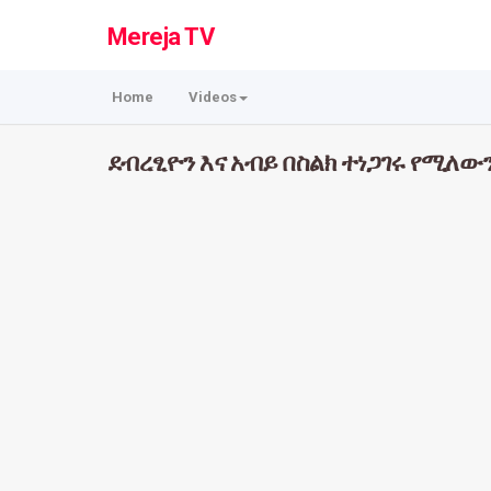
Mereja TV
Home
Videos
ደብረፂዮን እና አብይ በስልክ ተነጋገሩ የሚለው