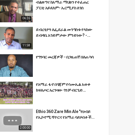
ብልጽግና ከአማራ ማህፀን የተፈጠረ
ፓርቲ አይደለም- ኤርሚያስ ለገሰ
06:26
ደብረፂዮን ለፌደራል መንግስቱ የላከው
ደብዳቤ አንድምታው ምንድነው? -...
11:58
የግንባር መረጃዎች - በጋዜጠኛ በለጠ ካሳ
የአማራ ፋኖ በጎጃም የሳሙኤል አወቀ
ክፍለጦር አረንዛው ጎንቻ ብርጌድ...
Ethio 360 Zare Min Ale "የዐብይ
የኢኮኖሚ ሻጥርና የአማራ ባለሃብቶች...
2:00:00