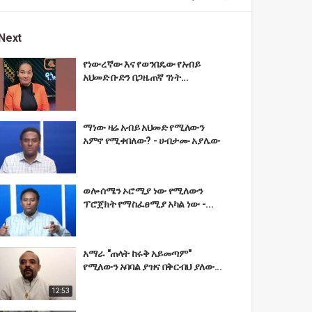
Next
የነውረኛው እና የወንበዴው የአብይ
አህመድ ቡድን በጋዜጠኛ ገነት...
ማነው ዛሬ አብይ አህመድ የሚለውን
አምኖ የሚቀበለው? - ሀብታሙ አያሌው
ወሎ ሰሜን ኦሮሚያ ነው የሚለውን
ፕሮጀክት የማስፈፀሚያ አካል ነው -...
አማራ "ጠላት ከሩቅ አይመጣም"
የሚለውን አባባል ያዝና በቅርብህ ያለው...
12:53