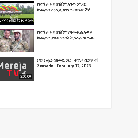
የአማራ ፋኖ በጎጃም አገው ምድር
ክፍለጦር የቲሊሊ ዘንገና ብርጌድ 2ኛ...
የአማራ ፋኖ በጎጃም የሳሙኤል አወቀ
ክፍለጦር ህዝብ ግንኙነት ኃላፊ ከሆነው...
ነጭ ነጯን ከዘመዴ ጋር - ቀጥታ ስርጭት |
Zemede - February 12, 2023
2:00:00