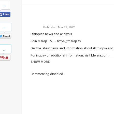
Share
on
Facebook
Share
Published
Mar 22, 2022
on
Twitter
Ethiopian news and analysis
Join Mereja TV →
https://mereja.tv
Pinterest
Get the latest news and information about #Ethiopia and
For inquiry or additional information, visit
Mereja.com
SHOW MORE
Mereja presents Ethiopian news, Ethiopian music, sports,
Category
Ethiopian News
Commenting disabled.