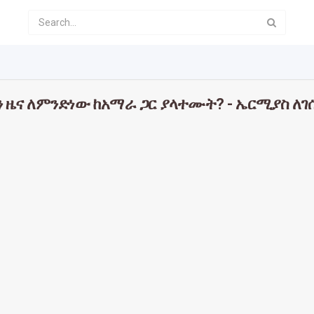
ን ዜና ለምንድነው ከአማራ ጋር ያላተሙት? - ኤርሚያስ ለገ