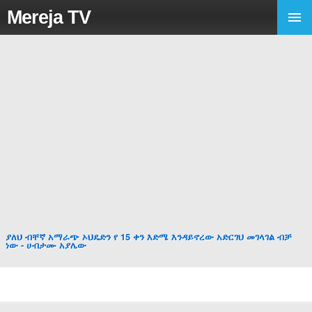
Mereja TV
ያለህ ብቸኛ አማራጭ ኦህዴድን የ 15 ቀን እድሜ እንዳይኖረው አድርገህ መገላገል ብቻ
ነው - ሀብታሙ አያሌው