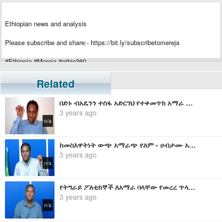
Ethiopian news and analysis
Please subscribe and share:- https://bit.ly/subscribetomereja
#Ethiopia #Mereja #ethio360
Related
በድኑ ብአዴንን ተስፋ አድርገህ የተቀመጥክ አማራ ሆይ ኦህዴድ ሊበላህ በየበኤትህ ሊመጣ እየተዘጋጀ ነው እና ተዘጋጅ - ሀብታሙ አያሌው
3 years ago
n/a
ከመስእዋትነት ውጭ አማራጭ የለም - ሀብታሙ አያሌው
3 years ago
n/a
የትግራይ ፖለቲከኞች ለአማራ ባላቸው የመረረ ጥላቻ ምክንያት የሰላም አማራጭ ገመዶች ሁሉ እየተበጣጠሱ ነው - ሀብታሙ አያሌው
3 years ago
n/a