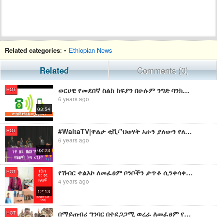
Related categories
: •
Ethiopian News
Related
Comments (0)
ወርሀዊ የመደበኛ ስልክ ክፍያን በሁሉም ንግድ ባንክችና ሌሎች ዘገባዎች ኢቢኤስ አዲስ ነገር EBS What's New September 23
HOT
6 years ago
03:54
#WaltaTV|ዋልታ ቲቪ፡"ህወሃት አሁን ያለውን የለውጥ ሃይል ጨፍላቂ ነው የማለት፤ የሞራል ብቃት የለውም..." የትግራይ ዴ/ትብብር ፓርቲ፤
HOT
6 years ago
03:23
የሽብር ተልእኮ ለመፈፀም ቦንቦችን ታጥቆ ሲንቀሳቀስ የነበረ ግለሰብ በቁጥጥር ስር ማዋሉ
HOT
4 years ago
12:13
በማይጠብሪ ግንባር በተደጋጋሚ ወረራ ለመፈፀም የሞከረው አሸባሪው የትህነግ ወራሪ ኅይል ተደምስሷል።
HOT