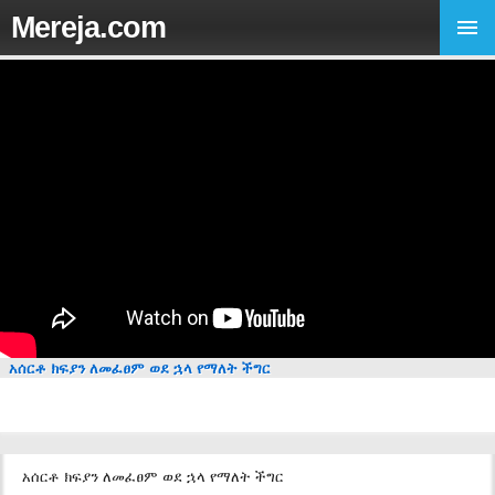
Mereja.com
አሰርቶ ክፍያን ለመፈፀም ወደ ኋላ የማለት ችግር
አሰርቶ ክፍያን ለመፈፀም ወደ ኋላ የማለት ችግር