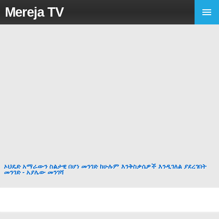
Mereja TV
ኦህዴድ አማራውን ስልታዊ በሆነ መንገድ ከሁሉም እንቅስቃሴዎች እንዲገለል ያደረገበት
መንገድ - አያሌው መንገሻ