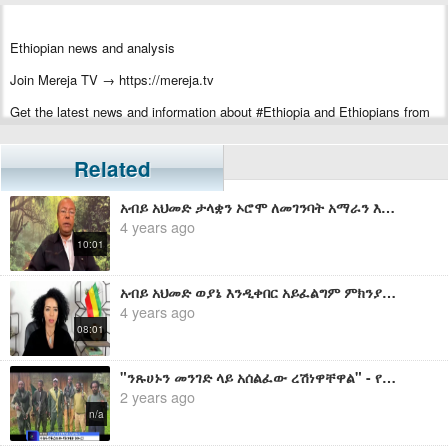
Ethiopian news and analysis
Join Mereja TV → https://mereja.tv
Get the latest news and information about #Ethiopia and Ethiopians from
#Mereja
For inquiry or additional information, visit Mereja.com
Related
Mereja presents Ethiopian news, Ethiopian music, sports, arts, and
አብይ አህመድ ታላቋን ኦሮሞ ለመገንባት አማራን እስከወዲያኛው ለማጥፋት የሄደበት መንገድ - አያሌው መንገሻ
entertainment
4 years ago
10:01
አብይ አህመድ ወያኔ እንዲቀበር አይፈልግም ምክንያቱም አማራውን በሚፈልገው መንገድ እየተበቀለለት ስለሆነ - ትግስት
4 years ago
08:01
"ንጹሀኑን መንገድ ላይ አሰልፈው ረሽነዋቸዋል" - የአማራ ፋኖ በጎጃም የራስ ቢትወደድ መንገሻ አቲከም የህዝብ ግንኙነት ሀላፊው የሰጠው ማብራሪያ
2 years ago
n/a