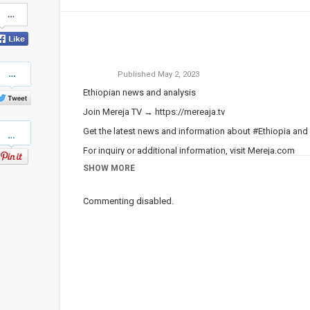
Share
on
Facebook
Share
Published
May 2, 2023
on
Twitter
Ethiopian news and analysis
Join Mereja TV →
https://mereaja.tv
Pinterest
Get the latest news and information about #Ethiopia and
For inquiry or additional information, visit
Mereja.com
SHOW MORE
Mereja presents Ethiopian news, Ethiopian music, sports,
Category
Ethiopian News
Commenting disabled.