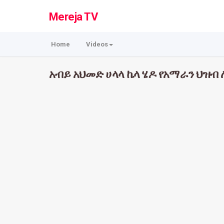
Mereja TV
Home
Videos
አብይ አህመድ ሀላላ ኬላ ሄዶ የአማራን ህዝ