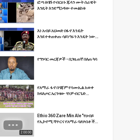
ፎጣ ለባሹ የብርሀኑ ጁላን ሙት ሰራዊት
እንዴት እንደሚነዳው ተመልከቱ
እነ አብይ አህመድ በፋኖ እንዴት
እንደተቀጠቀጡ ሳይነግሩን እንዴት ነው...
የግንባር መረጃዎች - በጋዜጠኛ በለጠ ካሳ
የአማራ ፋኖ በጎጃም የሳሙኤል አወቀ
ክፍለጦር አረንዛው ጎንቻ ብርጌድ...
Ethio 360 Zare Min Ale "የዐብይ
የኢኮኖሚ ሻጥርና የአማራ ባለሃብቶች...
2:00:00