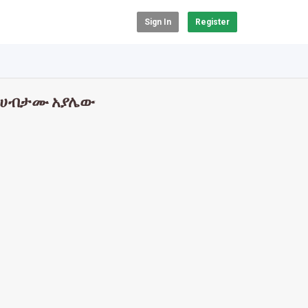
Sign In
Register
- ሀብታሙ አያሌው