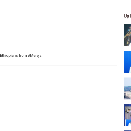
Up 
 Ethiopians from #Mereja
 arts, and entertainment