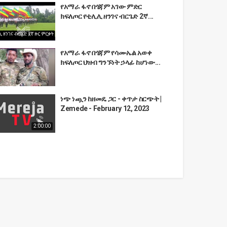
የአማራ ፋኖ በጎጃም አገው ምድር
ክፍለጦር የቲሊሊ ዘንገና ብርጌድ 2ኛ...
የአማራ ፋኖ በጎጃም የሳሙኤል አወቀ
ክፍለጦር ህዝብ ግንኙነት ኃላፊ ከሆነው...
ነጭ ነጯን ከዘመዴ ጋር - ቀጥታ ስርጭት |
Zemede - February 12, 2023
2:00:00