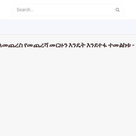
ብ ለመጨረስ የመጨረሻ መርዙን እንዴት እንደተፋ ተመልከቱ 