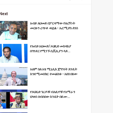
Next
አብይ አህመድ በፓርላማው የዘረኝነት
መርዙን ረጭቶ ወቷል - ኤርሚያስ ለገሰ
13:11
የአብይ አህመድ/ ኦህዴድ መከላከያ
በጎንደር የሚገኙ ሲቪሊያን ላይ...
አለም ስለ አፄ ሚኒሊክ ጀግንነት እንዴት
እንደሚመሰክር ተመልከቱ - አበበ በለው
የኦህዴድ ገረዶቹ ብአዴኖቹ የአማራን
ህዝብ ሰብስበው እንዴት በደሙ...