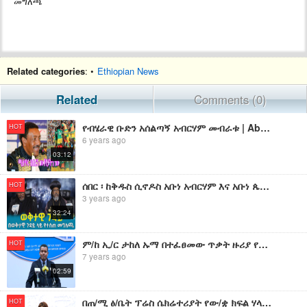
መግለጫ
Related categories
: •
Ethiopian News
Related
Comments (0)
የብሄራዊ ቡድን አሰልጣኝ አብርሃም መብራቱ | Abraham Mebratu
HOT
6 years ago
03:12
ሰበር ፡ ከቅዱስ ሲኖዶስ አቡነ አብርሃም እና አቡነ ጴጥሮስ በወቅታዊ ጉዳይ ላይ የተሰጠ መግለጫ
HOT
3 years ago
32:24
ም/ከ ኢ/ር ታከለ ኡማ በተፈፀመው ጥቃት ዙሪያ የሰጡት መግለጫ
HOT
7 years ago
02:59
በጠ/ሚ ፅ/ቤት ፕሬስ ሴክሬተሪያት የው/ቋ ክፍል ሃላፊ ቢልለኔ ስዩም የሰጡት መግለጫ
HOT