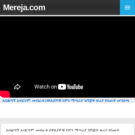
Mereja.com
አሰልጣኝ አብርሃም መብራቱ በዋለያዎቹ የቻን ማጣሪያ ዝግጅት ዙሪያ የሰጡት መግለጫ
አሰልጣኝ አብርሃም መብራቱ በዋለያዎቹ የቻን ማጣሪያ ዝግጅት ዙሪያ የሰጡት