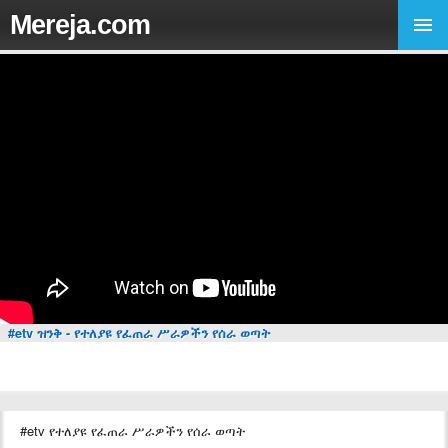
Mereja.com
#etv ዝንቅ - የተለያዩ የፈጠራ ሥራዎችን የሰራ ወጣት
#etv የተለያዩ የፈጠራ ሥራዎችን የሰራ ወጣት