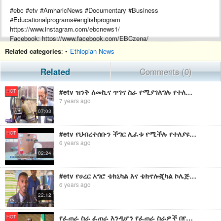
#ebc #etv #AmharicNews #Documentary #Business
#Educationalprograms#englishprogram
https://www.instagram.com/ebcnews1/
Facebook: https://www.facebook.com/EBCzena/
About us: https://www.ebc.et
Related categories
: •
Ethiopian News
Related
Comments (0)
#etv ዝንቅ ለመኪና ጥገና ስራ የሚያገለግሉ የተለያዩ የፈጠራ ስራዎችን ከሰራ ወጣት ጋር የተደረገ ቆይታ
HOT
7 years ago
07:03
#etv የህብረተሰቡን ችግር ሊፈቱ የሚችሉ የተለያዩ የፈጠራ ስራዎች በድሬደዋ ቴክኒክና ሙያ ትምህርትና ስልጠና እየተሰሩ ነው፡፡
HOT
6 years ago
02:24
#etv የሀረር አግሮ ቴክኒካል እና ቴክኖሎጂካል ኮሌጅ ተማሪዎች የተለያዩ የፈጠራ ስራዎችን እንዲሰሩ እያበረታታ መሆኑ ተገለፀ፡፡
6 years ago
22:12
የፈጠራ ስራ ፈጠራ እንዲሆን የፈጠራ ስራዎች በየጊዜው መሻሻል እና መተቸት
HOT