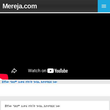
Mereja.com
8ኛው ዓለም አቀፍ የት/ት ጉባኤ እየተካሄደ ነው
8ኛው ዓለም አቀፍ የት/ት ጉባኤ እየተካሄደ ነው