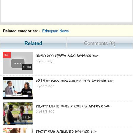
Related categories
: •
Ethiopian News
Related
Comments (0)
በአዲስ አበባ የጅምላ አፈሳ እየተካሄደ ነው
HOT
3 years ago
13:03
የ21ኛው የጤና ዘርፍ አመታዊ ጉባዔ እየተካሄደ ነው
6 years ago
06:00
የሲዳማ ህዝባዊ ውሳኔ ምርጫ ዛሬ እየተካሄደ ነው
6 years ago
11:24
የኦሮሞ ባህል ኤግዚቢሽን እየተካሄደ ነው